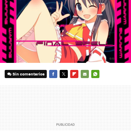
Sin comentarios
FACEBOOK
TWITTER
FLIPBOARD
E-
WHATSAPP
MAIL