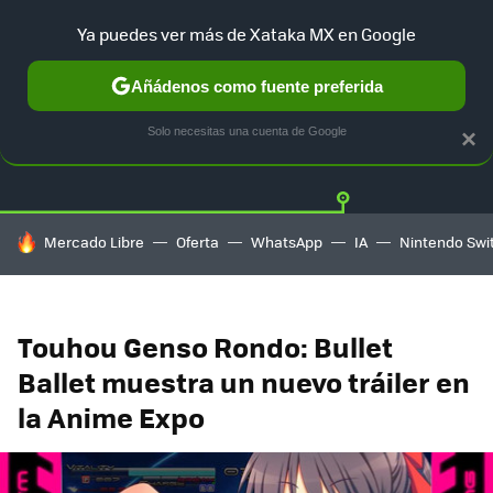
Ya puedes ver más de Xataka MX en Google
Añádenos como fuente preferida
Twitter
Fa
PLAYSTATION
XBOX
NINTENDO
Solo necesitas una cuenta de Google
×
HOY SE HABLA DE
Mercado Libre
Oferta
WhatsApp
IA
Nintendo Swi
Touhou Genso Rondo: Bullet
Ballet muestra un nuevo tráiler en
la Anime Expo