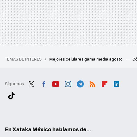
TEMAS DE INTERÉS
Mejores celulares gama media agosto
Có
Síguenos
Twit
Fac
You
Inst
Tele
RSS
Flip
Link
ter
ebo
tub
agr
gra
boa
edI
Tikt
ok
e
am
m
rd
n
ok
En Xataka México hablamos de...