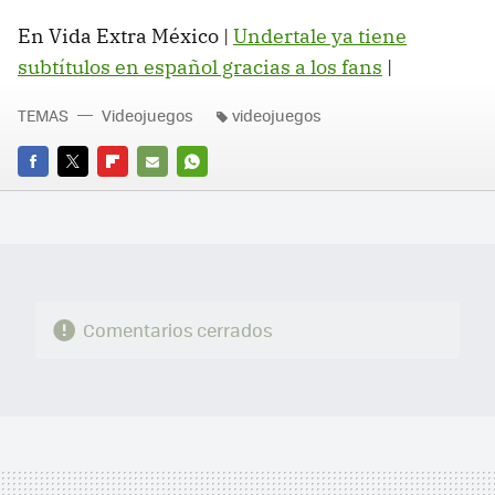
En Vida Extra México |
Undertale ya tiene
subtítulos en español gracias a los fans
‏|
TEMAS
Videojuegos
videojuegos
FACEBOOK
TWITTER
FLIPBOARD
E-
WHATSAPP
MAIL
Comentarios cerrados