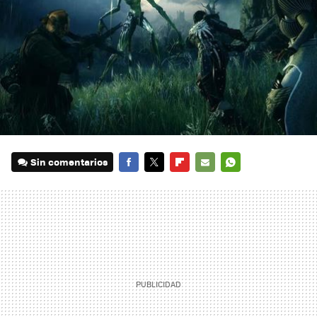
Sin comentarios
FACEBOOK
TWITTER
FLIPBOARD
E-
WHATSAPP
MAIL