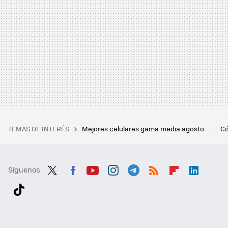
TEMAS DE INTERÉS
Mejores celulares gama media agosto
Có
Síguenos
Twit
Fac
You
Inst
Tele
RSS
Flip
Link
ter
ebo
tub
agr
gra
boa
edI
Tikt
ok
e
am
m
rd
n
ok