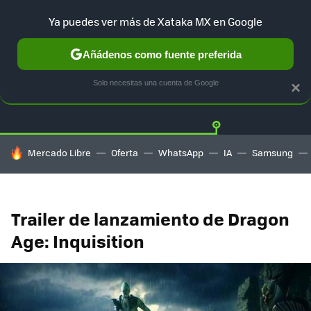
Ya puedes ver más de Xataka MX en Google
Añádenos como fuente preferida
Twitter
Fa
PLAYSTATION
XBOX
NINTENDO
Solo necesitas una cuenta de Google
×
HOY SE HABLA DE
Mercado Libre
Oferta
WhatsApp
IA
Samsung
Trailer de lanzamiento de Dragon
Age: Inquisition