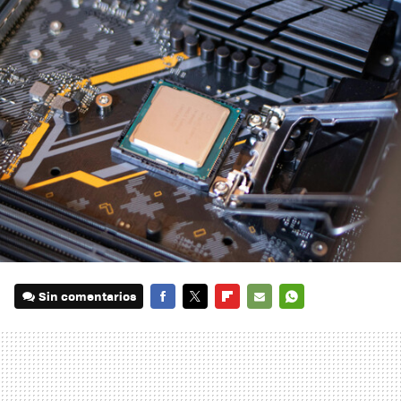
Sin comentarios
FACEBOOK
TWITTER
FLIPBOARD
E-
WHATSAPP
MAIL