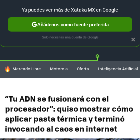
Ya puedes ver más de Xataka MX en Google
Añádenos como fuente preferida
Twitter
Fa
PLAYSTATION
XBOX
NINTENDO
Solo necesitas una cuenta de Google
×
HOY SE HABLA DE
Mercado Libre
Motorola
Oferta
Inteligencia Artificial
“Tu ADN se fusionará con el
procesador”: quiso mostrar cómo
aplicar pasta térmica y terminó
invocando al caos en internet