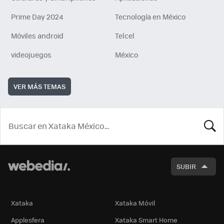
Prime Day 2024
Tecnología en México
Móviles android
Telcel
videojuegos
México
VER MÁS TEMAS
BUSCA
SUBIR
Xataka
Xataka Móvil
Applesfera
Xataka Smart Home