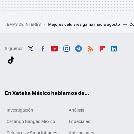
TEMAS DE INTERÉS
Mejores celulares gama media agosto
Có
Síguenos
Twit
Fac
You
Inst
Tele
RSS
Flip
Link
ter
ebo
tub
agr
gra
boa
edI
Tikt
ok
e
am
m
rd
n
ok
En Xataka México hablamos de...
Investigación
Análisis
Cazando Gangas Mexico
Especiales
Celulares y Smartphones
Aplicaciones