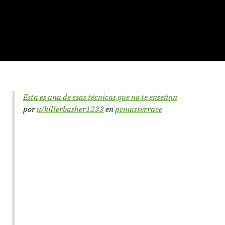
Esta es una de esas técnicas que no te enseñan
por
u/killerbasher1233
en
pcmasterrace