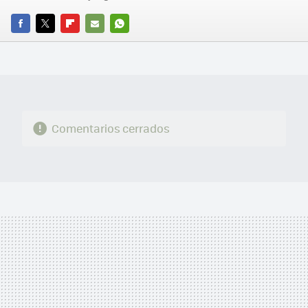
FACEBOOK
TWITTER
FLIPBOARD
E-
WHATSAPP
MAIL
Comentarios cerrados