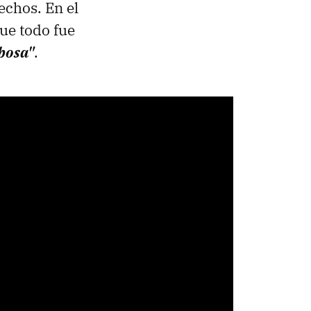
echos. En el
que todo fue
bosa"
.