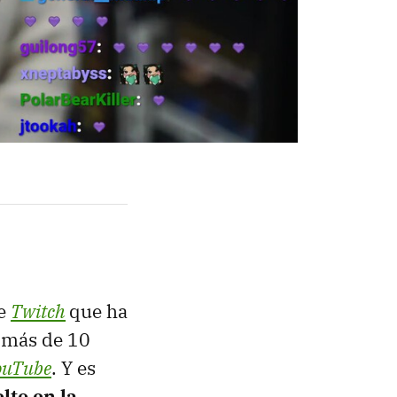
e
Twitch
que ha
s más de 10
ouTube
. Y es
lto en la