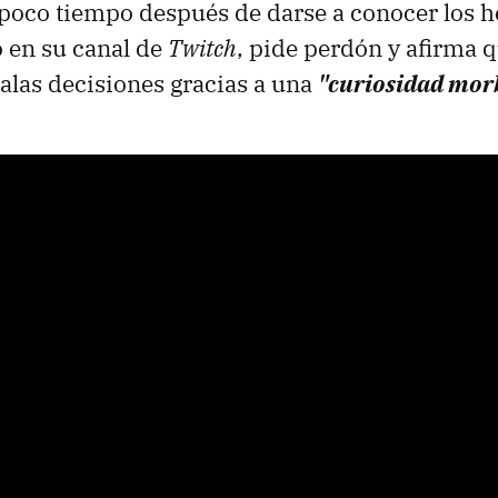
poco tiempo después de darse a conocer los h
 en su canal de
Twitch
, pide perdón y afirma 
alas decisiones gracias a una
"curiosidad mor