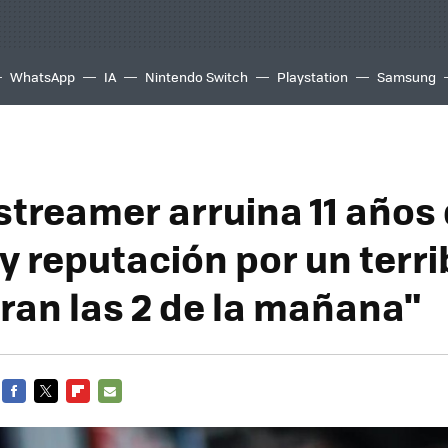
WhatsApp
IA
Nintendo Switch
Playstation
Samsung
 streamer arruina 11 años
y reputación por un terri
eran las 2 de la mañana"
FACEBOOK
TWITTER
FLIPBOARD
E-
MAIL