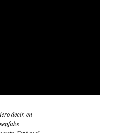
ero decir, en
deepfake