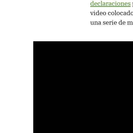
declaraciones
video colocado
una serie de m