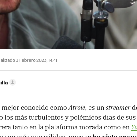
alizado 3 Febrero 2023, 14:41
illa
, mejor conocido como
Atroic
, es un
streamer
d
o los más turbulentos y polémicos días de su
rera tanto en la plataforma morada como en
Y
s son más que válidos, pues s
e ha visto envue