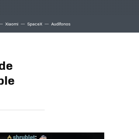
Xiaomi
SpaceX
Audífonos
 de
ble