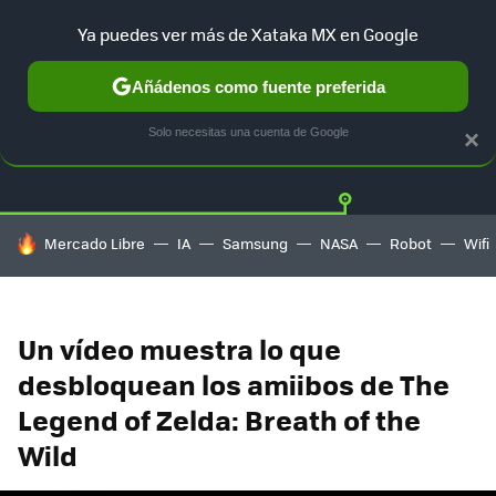
Ya puedes ver más de Xataka MX en Google
Añádenos como fuente preferida
Twitter
Fa
PLAYSTATION
XBOX
NINTENDO
Solo necesitas una cuenta de Google
×
HOY SE HABLA DE
Mercado Libre
IA
Samsung
NASA
Robot
Wifi
Un vídeo muestra lo que
desbloquean los amiibos de The
Legend of Zelda: Breath of the
Wild