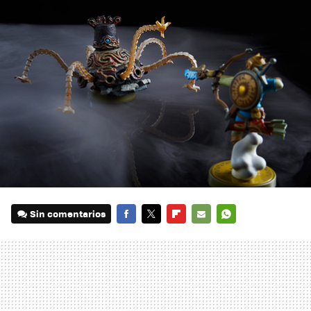
Sin comentarios
FACEBOOK
TWITTER
FLIPBOARD
E-
WHATSAPP
MAIL