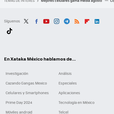
TEMAS DE INTERÉS
Mejores celulares gama media agosto
Có
Síguenos
Twit
Fac
You
Inst
Tele
RSS
Flip
Link
ter
ebo
tub
agr
gra
boa
edI
Tikt
ok
e
am
m
rd
n
ok
En Xataka México hablamos de...
Investigación
Análisis
Cazando Gangas Mexico
Especiales
Celulares y Smartphones
Aplicaciones
Prime Day 2024
Tecnología en México
Móviles android
Telcel