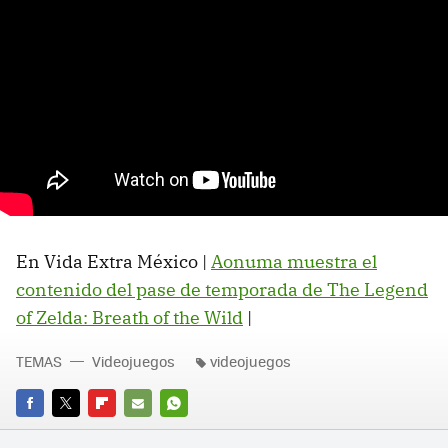
En Vida Extra México |
Aonuma muestra el
contenido del pase de temporada de The Legend
of Zelda: Breath of the Wild
‏|
TEMAS
Videojuegos
videojuegos
FACEBOOK
TWITTER
FLIPBOARD
E-
WHATSAPP