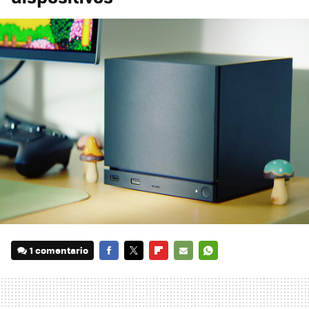
1 comentario
FACEBOOK
TWITTER
FLIPBOARD
E-
WHATSAPP
MAIL