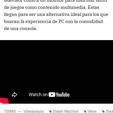
televisor como a un monitor para disfrutar tanto
de juegos como contenido multimedia. Estas
llegan para ser una alternativa ideal para los que
buscan la experiencia de PC con la comodidad
de una consola.
TEMAS
Videojuegos
Steam Machine
Valve
Ste