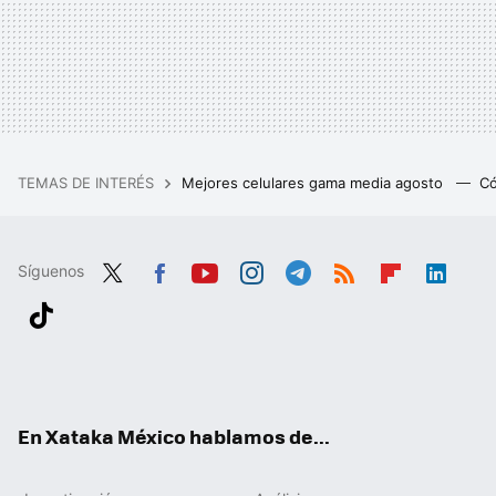
TEMAS DE INTERÉS
Mejores celulares gama media agosto
Có
Síguenos
Twit
Fac
You
Inst
Tele
RSS
Flip
Link
ter
ebo
tub
agr
gra
boa
edIn
Tikt
ok
e
am
m
rd
ok
En Xataka México hablamos de...