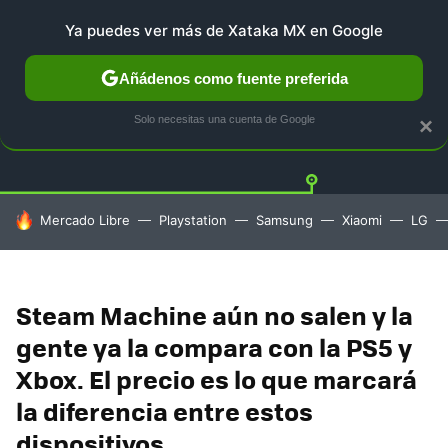
Ya puedes ver más de Xataka MX en Google
Añádenos como fuente preferida
PLAYSTATION
XBOX
NINTENDO
Twitt
Solo necesitas una cuenta de Google
×
HOY SE HABLA DE
Mercado Libre
Playstation
Samsung
Xiaomi
LG
Steam Machine aún no salen y la
gente ya la compara con la PS5 y
Xbox. El precio es lo que marcará
la diferencia entre estos
dispositivos