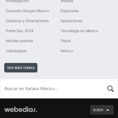
Investigación
Análisis
Cazando Gangas Mexico
Especiales
Celulares y Smartphones
Aplicaciones
Prime Day 2024
Tecnología en México
Móviles android
Telcel
videojuegos
México
VER MÁS TEMAS
BUSCA
SUBIR