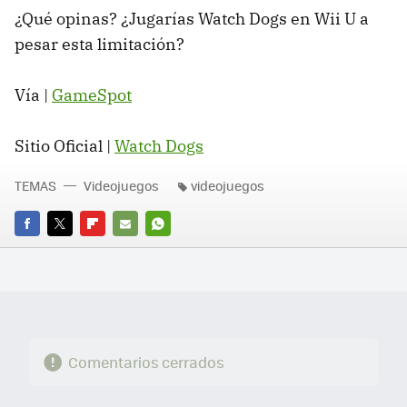
¿Qué opinas? ¿Jugarías Watch Dogs en Wii U a
pesar esta limitación?
Vía |
GameSpot
Sitio Oficial |
Watch Dogs
TEMAS
Videojuegos
videojuegos
FACEBOOK
TWITTER
FLIPBOARD
E-
WHATSAPP
MAIL
Comentarios cerrados