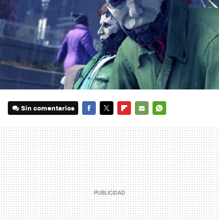
Sin comentarios
FACEBOOK
TWITTER
FLIPBOARD
E-
WHATSAPP
MAIL