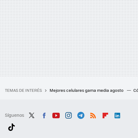
TEMAS DE INTERÉS
Mejores celulares gama media agosto
Có
Síguenos
Twit
Fac
You
Inst
Tele
RSS
Flip
Link
ter
ebo
tub
agr
gra
boa
edI
Tikt