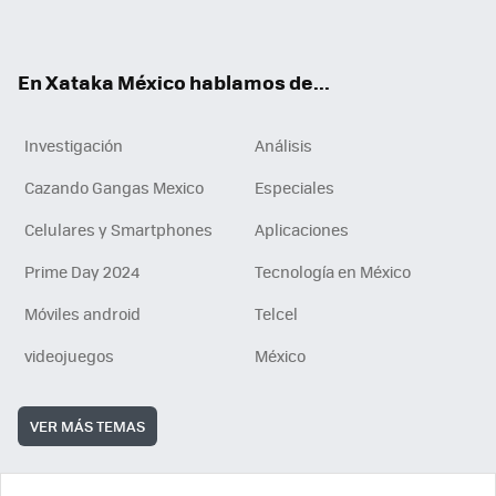
ok
e
am
m
rd
n
ok
En Xataka México hablamos de...
Investigación
Análisis
Cazando Gangas Mexico
Especiales
Celulares y Smartphones
Aplicaciones
Prime Day 2024
Tecnología en México
Móviles android
Telcel
videojuegos
México
VER MÁS TEMAS