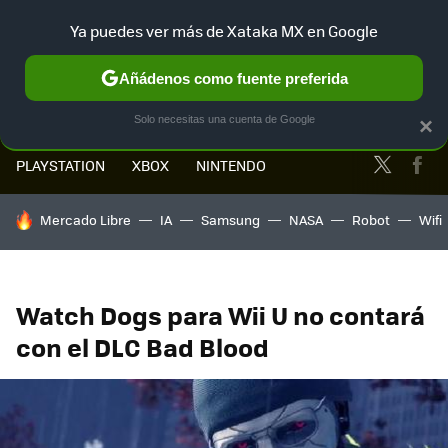
Ya puedes ver más de Xataka MX en Google
MENÚ
NUEVO
Añádenos como fuente preferida
Solo necesitas una cuenta de Google
×
Twitter
Fa
PLAYSTATION
XBOX
NINTENDO
HOY SE HABLA DE
Mercado Libre
IA
Samsung
NASA
Robot
Wifi
Watch Dogs para Wii U no contará
con el DLC Bad Blood