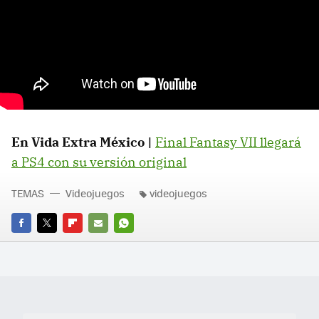
En Vida Extra México |
Final Fantasy VII llegará
a PS4 con su versión original
TEMAS
Videojuegos
videojuegos
FACEBOOK
TWITTER
FLIPBOARD
E-
WHATSAPP
MAIL