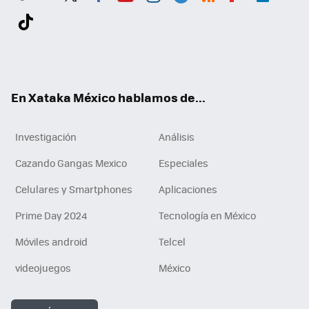
Twit
Fac
You
Inst
Tele
RSS
Flip
Link
ter
ebo
tub
agr
gra
boa
edI
Tikt
ok
e
am
m
rd
n
ok
En Xataka México hablamos de...
Investigación
Análisis
Cazando Gangas Mexico
Especiales
Celulares y Smartphones
Aplicaciones
Prime Day 2024
Tecnología en México
Móviles android
Telcel
videojuegos
México