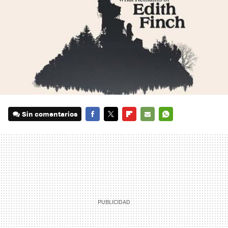
Sin comentarios
FACEBOOK
TWITTER
FLIPBOARD
E-
WHATSAPP
MAIL