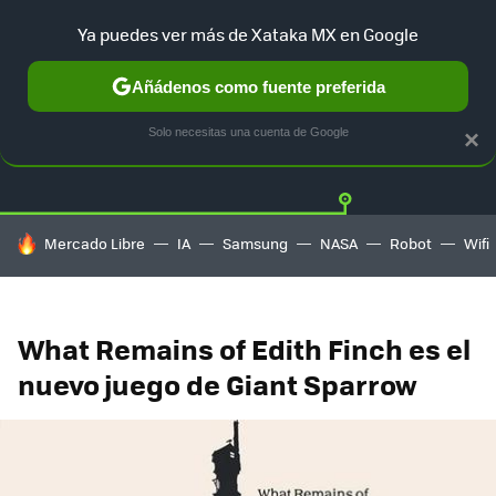
Ya puedes ver más de Xataka MX en Google
Añádenos como fuente preferida
Twitter
Fa
PLAYSTATION
XBOX
NINTENDO
Solo necesitas una cuenta de Google
×
HOY SE HABLA DE
Mercado Libre
IA
Samsung
NASA
Robot
Wifi
What Remains of Edith Finch es el
nuevo juego de Giant Sparrow