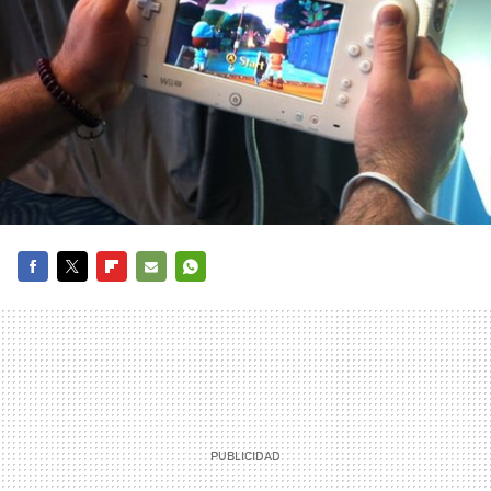
FACEBOOK
TWITTER
FLIPBOARD
E-
WHATSAPP
MAIL