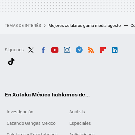
TEMAS DE INTERÉS
Mejores celulares gama media agosto
Có
Síguenos
Twit
Fac
You
Inst
Tele
RSS
Flip
Link
ter
ebo
tub
agr
gra
boa
edI
Tikt
ok
e
am
m
rd
n
ok
En Xataka México hablamos de...
Investigación
Análisis
Cazando Gangas Mexico
Especiales
Celulares y Smartphones
Aplicaciones