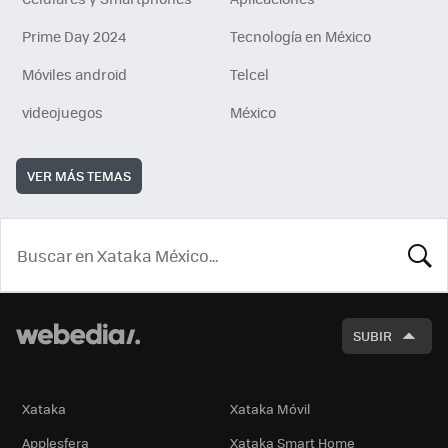
Prime Day 2024
Tecnología en México
Móviles android
Telcel
videojuegos
México
VER MÁS TEMAS
BUSCA
SUBIR
Xataka
Xataka Móvil
Applesfera
Xataka Smart Home