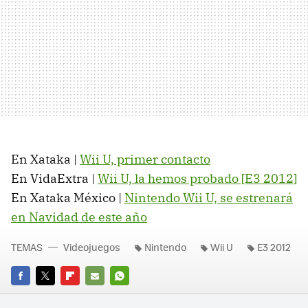
En Xataka |
Wii U, primer contacto
En VidaExtra |
Wii U, la hemos probado [E3 2012]
En Xataka México |
Nintendo Wii U, se estrenará
en Navidad de este año
TEMAS
Videojuegos
Nintendo
Wii U
E3 2012
FACEBOOK
TWITTER
FLIPBOARD
E-
WHATSAPP