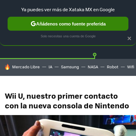
Ya puedes ver más de Xataka MX en Google
Añádenos como fuente preferida
Twitter
Fa
PLAYSTATION
XBOX
NINTENDO
Solo necesitas una cuenta de Google
×
HOY SE HABLA DE
Mercado Libre
IA
Samsung
NASA
Robot
Wifi
Wii U, nuestro primer contacto
con la nueva consola de Nintendo