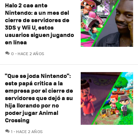
Halo 2 cae ante
Nintendo: a un mes del
cierre de servidores de
3DS y Wii U, estos
usuarios siguen jugando
en línea
COMENTARIOS
0
HACE 2 AÑOS
"Que se joda Nintendo":
este papá critica a la
empresa por el cierre de
servidores que dejó a su
hija llorando por no
poder jugar Animal
Crossing
COMENTARIOS
1
HACE 2 AÑOS