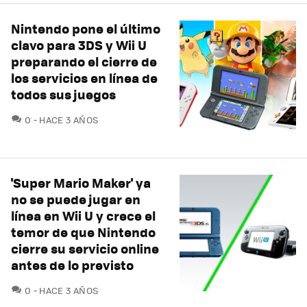
Nintendo pone el último
clavo para 3DS y Wii U
preparando el cierre de
los servicios en línea de
todos sus juegos
COMENTARIOS
0
HACE 3 AÑOS
'Super Mario Maker' ya
no se puede jugar en
línea en Wii U y crece el
temor de que Nintendo
cierre su servicio online
antes de lo previsto
COMENTARIOS
0
HACE 3 AÑOS