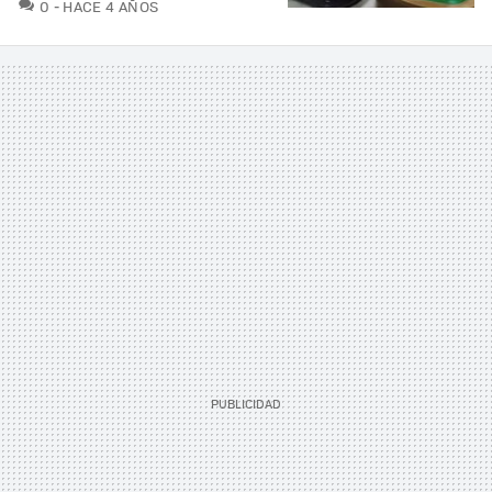
COMENTARIOS
0
HACE 4 AÑOS