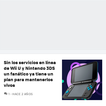
Sin los servicios en línea
de Wii U y Nintendo 3DS
un fanático ya tiene un
plan para mantenerlos
vivos
COMENTARIOS
1
HACE 2 AÑOS