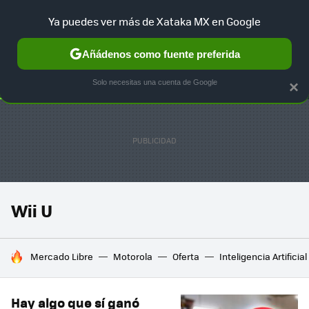
Ya puedes ver más de Xataka MX en Google
SELECCIÓN
GAMING
HOME
AUTO
TERRITORIO SAM
Añádenos como fuente preferida
Solo necesitas una cuenta de Google
×
Wii U
HOY SE HABLA DE
Mercado Libre
Motorola
Oferta
Inteligencia Artificial
Hay algo que sí ganó