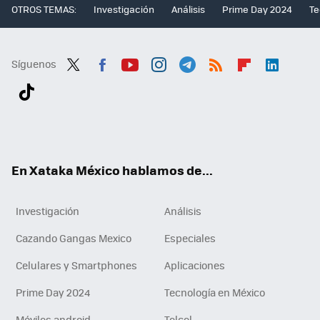
OTROS TEMAS:
Investigación
Análisis
Prime Day 2024
Te
Síguenos
Twit
Fac
You
Inst
Tele
RSS
Flip
Link
ter
ebo
tub
agr
gra
boa
edI
Tikt
ok
e
am
m
rd
n
ok
En Xataka México hablamos de...
Investigación
Análisis
Cazando Gangas Mexico
Especiales
Celulares y Smartphones
Aplicaciones
Prime Day 2024
Tecnología en México
Móviles android
Telcel