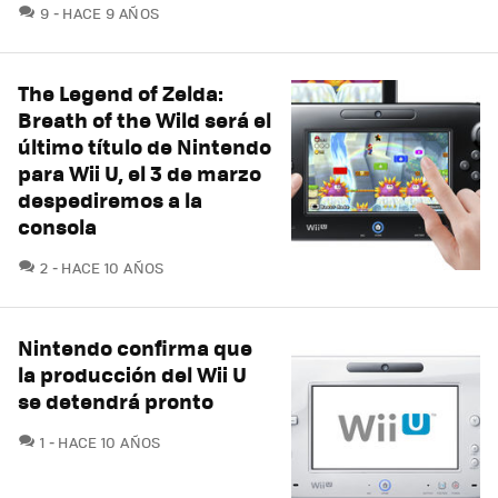
COMENTARIOS
9
HACE 9 AÑOS
The Legend of Zelda:
Breath of the Wild será el
último título de Nintendo
para Wii U, el 3 de marzo
despediremos a la
consola
COMENTARIOS
2
HACE 10 AÑOS
Nintendo confirma que
la producción del Wii U
se detendrá pronto
COMENTARIOS
1
HACE 10 AÑOS