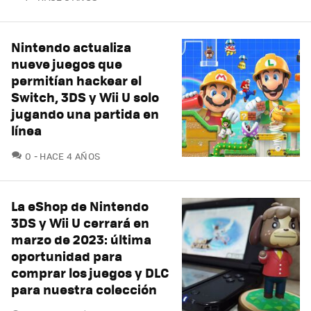
Nintendo actualiza
nueve juegos que
permitían hackear el
Switch, 3DS y Wii U solo
jugando una partida en
línea
COMENTARIOS
0
HACE 4 AÑOS
La eShop de Nintendo
3DS y Wii U cerrará en
marzo de 2023: última
oportunidad para
comprar los juegos y DLC
para nuestra colección