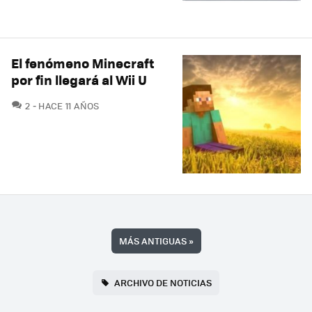
El fenómeno Minecraft
por fin llegará al Wii U
COMENTARIOS
2
HACE 11 AÑOS
MÁS ANTIGUAS
»
ARCHIVO DE NOTICIAS