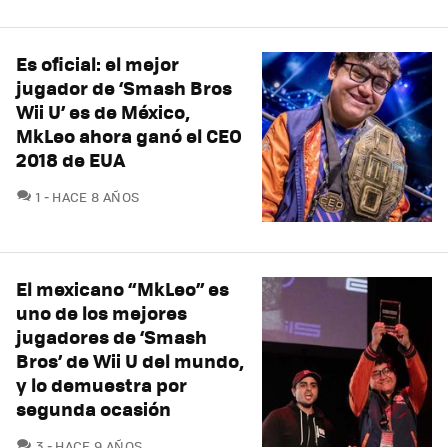
Es oficial: el mejor
jugador de ‘Smash Bros
Wii U’ es de México,
MkLeo ahora ganó el CEO
2018 de EUA
COMENTARIOS
1
HACE 8 AÑOS
El mexicano “MkLeo” es
uno de los mejores
jugadores de ‘Smash
Bros’ de Wii U del mundo,
y lo demuestra por
segunda ocasión
COMENTARIOS
3
HACE 9 AÑOS