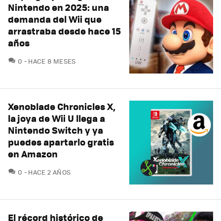
Nintendo en 2025: una
demanda del Wii que
arrastraba desde hace 15
años
COMENTARIOS
0
HACE 8 MESES
Xenoblade Chronicles X,
la joya de Wii U llega a
Nintendo Switch y ya
puedes apartarlo gratis
en Amazon
COMENTARIOS
0
HACE 2 AÑOS
El récord histórico de