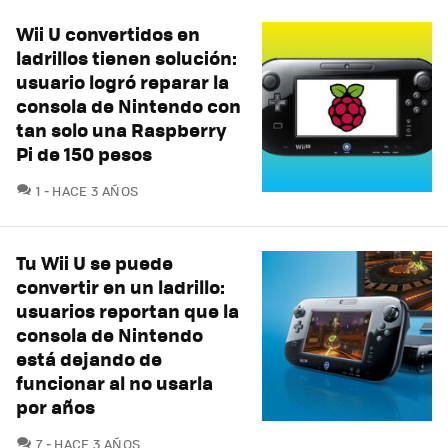
Wii U convertidos en
ladrillos tienen solución:
usuario logró reparar la
consola de Nintendo con
tan solo una Raspberry
Pi de 150 pesos
COMENTARIOS
1
HACE 3 AÑOS
Tu Wii U se puede
convertir en un ladrillo:
usuarios reportan que la
consola de Nintendo
está dejando de
funcionar al no usarla
por años
COMENTARIOS
7
HACE 3 AÑOS