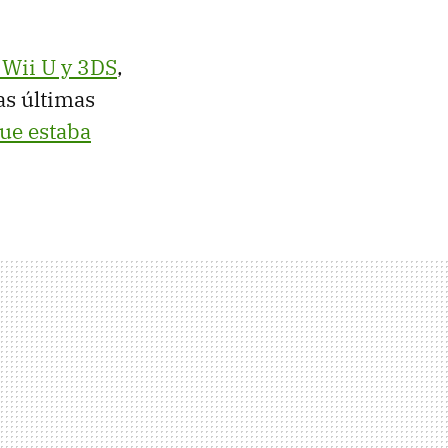
 Wii U y 3DS
,
as últimas
que estaba