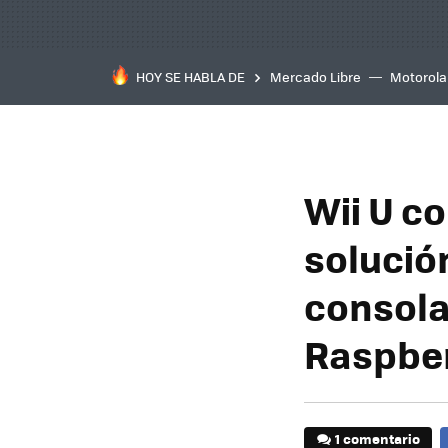
HOY SE HABLA DE
Mercado Libre
Motorola
Wii U co
solución
consola
Raspber
1 comentario