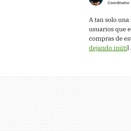
Coordinator
A tan solo un
usuarios que e
compras de est
dejando inúti
l