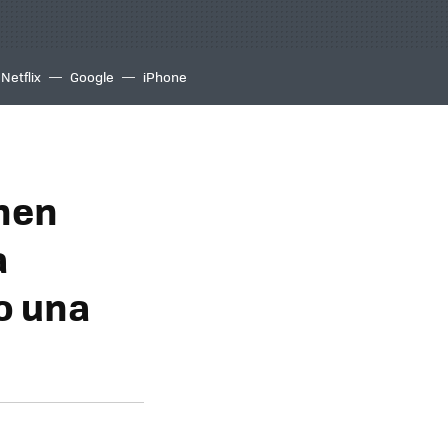
Netflix
Google
iPhone
enen
a
o una