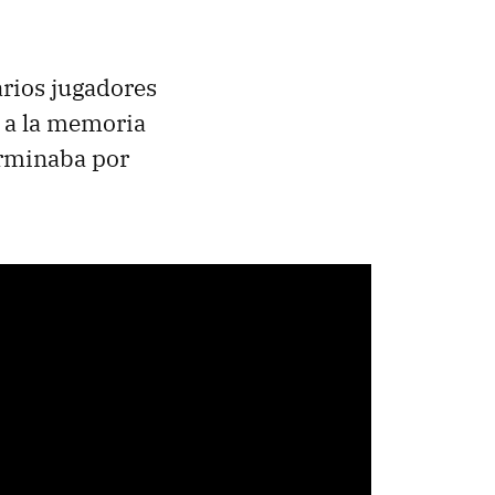
rios jugadores
 a la memoria
erminaba por