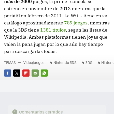
más de 2000
juegos, la primer consola se
estrenó en noviembre de 2012 mientras que la
portátil en febrero de 2011. La Wii U tiene en su
catálogo aproximadamente
789 juegos
, mientras
que la 3DS tiene
1381 títulos
, según las listas de
Wikipedia. Ambas plataformas tienen joyas que
valen la pena jugar, por lo que aún hay tiempo
para descargarlas todas.
TEMAS
Videojuegos
Nintendo 3DS
3DS
Nintend
FACEBOOK
TWITTER
FLIPBOARD
E-
WHATSAPP
MAIL
Comentarios cerrados