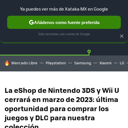
Ya puedes ver más de Xataka MX en Google
Añádenos como fuente preferida
Twitter
Fa
PLAYSTATION
XBOX
NINTENDO
Solo necesitas una cuenta de Google
×
HOY SE HABLA DE
Mercado Libre
Playstation
Samsung
Xiaomi
LG
La eShop de Nintendo 3DS y Wii U
cerrará en marzo de 2023: última
oportunidad para comprar los
juegos y DLC para nuestra
colección