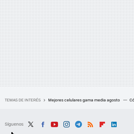
TEMAS DE INTERÉS
Mejores celulares gama media agosto
Có
Síguenos
Twit
Fac
You
Inst
Tele
RSS
Flip
Link