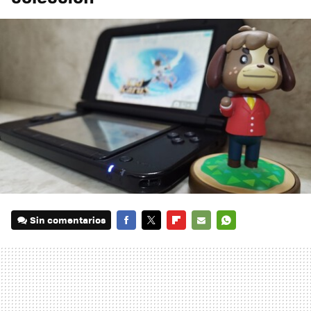
Sin comentarios
FACEBOOK
TWITTER
FLIPBOARD
E-
WHATSAPP
MAIL