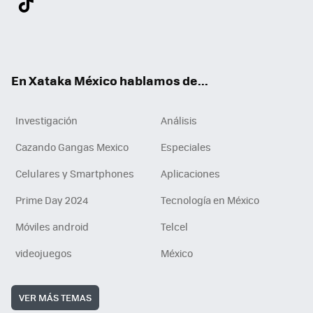
ter
ebo
tub
agr
gra
boa
edI
Tikt
ok
e
am
m
rd
n
ok
En Xataka México hablamos de...
Investigación
Análisis
Cazando Gangas Mexico
Especiales
Celulares y Smartphones
Aplicaciones
Prime Day 2024
Tecnología en México
Móviles android
Telcel
videojuegos
México
VER MÁS TEMAS