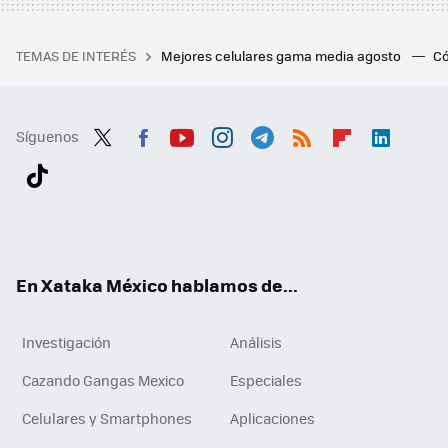
TEMAS DE INTERÉS
Mejores celulares gama media agosto
Có
Síguenos
Twit
Fac
You
Inst
Tele
RSS
Flip
Link
ter
ebo
tub
agr
gra
boa
edI
Tikt
ok
e
am
m
rd
n
ok
En Xataka México hablamos de...
Investigación
Análisis
Cazando Gangas Mexico
Especiales
Celulares y Smartphones
Aplicaciones