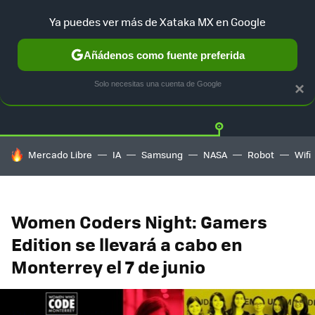
Ya puedes ver más de Xataka MX en Google
Añádenos como fuente preferida
Twitter
Fa
PLAYSTATION
XBOX
NINTENDO
Solo necesitas una cuenta de Google
×
HOY SE HABLA DE
Mercado Libre
IA
Samsung
NASA
Robot
Wifi
Women Coders Night: Gamers
Edition se llevará a cabo en
Monterrey el 7 de junio