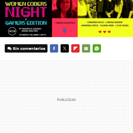
Sin comentarios
FACEBOOK
TWITTER
FLIPBOARD
E-
WHATSAPP
MAIL