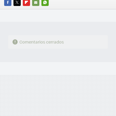
FACEBOOK
TWITTER
FLIPBOARD
E-
WHATSAPP
MAIL
Comentarios cerrados