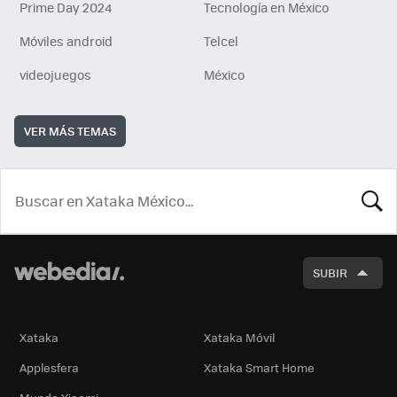
Prime Day 2024
Tecnología en México
Móviles android
Telcel
videojuegos
México
VER MÁS TEMAS
BUSCA
SUBIR
Xataka
Xataka Móvil
Applesfera
Xataka Smart Home