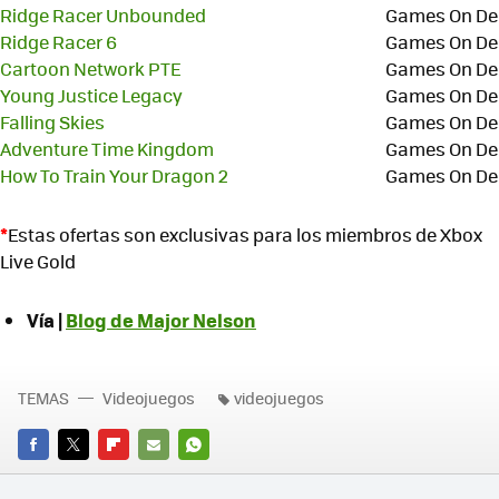
Ridge Racer Unbounded
Games On D
Ridge Racer 6
Games On D
Cartoon Network PTE
Games On D
Young Justice Legacy
Games On D
Falling Skies
Games On D
Adventure Time Kingdom
Games On D
How To Train Your Dragon 2
Games On D
*
Estas ofertas son exclusivas para los miembros de Xbox
Live Gold
Vía |
Blog de Major Nelson
TEMAS
Videojuegos
videojuegos
FACEBOOK
TWITTER
FLIPBOARD
E-
WHATSAPP