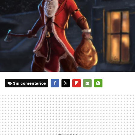
Sin comentarios
FACEBOOK
TWITTER
FLIPBOARD
E-
WHATSAPP
MAIL