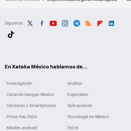
Síguenos
Twit
Fac
You
Inst
Tele
RSS
Flip
Link
ter
ebo
tub
agr
gra
boa
edI
Tikt
ok
e
am
m
rd
n
ok
En Xataka México hablamos de...
Investigación
Análisis
Cazando Gangas Mexico
Especiales
Celulares y Smartphones
Aplicaciones
Prime Day 2024
Tecnología en México
Móviles android
Telcel