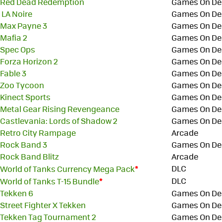
Red Dead Redemption
Games On D
LA Noire
Games On D
Max Payne 3
Games On D
Mafia 2
Games On D
Spec Ops
Games On D
Forza Horizon 2
Games On D
Fable 3
Games On D
Zoo Tycoon
Games On D
Kinect Sports
Games On D
Metal Gear Rising Revengeance
Games On D
Castlevania: Lords of Shadow 2
Games On D
Retro City Rampage
Arcade
Rock Band 3
Games On D
Rock Band Blitz
Arcade
*
DLC
World of Tanks Currency Mega Pack
*
DLC
World of Tanks T-15 Bundle
Tekken 6
Games On D
Street Fighter X Tekken
Games On D
Tekken Tag Tournament 2
Games On D