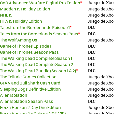
*
Juego de Xbo
CoD Advanced Warfare Digital Pro Edition
Madden 15 Holiday Edition
Juego de Xbo
NHL 15
Juego de Xbo
FIFA 15 Holiday Edition
Juego de Xbo
*
DLC
Talesfrom the Borderlands Episode 1
*
DLC
Tales from the Borderlands Season Pass
The Wolf Among Us
Juego de Xbo
Game of Thrones Episode 1
DLC
Game of Thrones Season Pass
DLC
The Walking Dead Complete Season 1
DLC
The Walking Dead Complete Season 2
DLC
*
DLC
The Walking Dead Bundle (Season 1 & 2)
The Telltale Games Collection
Juego de Xbo
GTA V and Bull Shark Cash Card
Juego de Xbo
Sleeping Dogs Definitive Edition
Juego de Xbo
Alien Isolation
Juego de Xbo
Alien Isolation Season Pass
DLC
Forza Horizon 2 Day One Edition
Juego de Xbo
Forza Horizon 2 – Deluxe (NON VIP)
Juego de Xbo