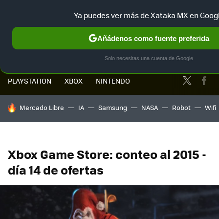
Ya puedes ver más de Xataka MX en Goog
MENÚ
NUEVO
Añádenos como fuente preferida
Solo necesitas una cuenta de Google
Twitter
Fa
PLAYSTATION
XBOX
NINTENDO
HOY SE HABLA DE
Mercado Libre
IA
Samsung
NASA
Robot
Wifi
Xbox Game Store: conteo al 2015 -
día 14 de ofertas