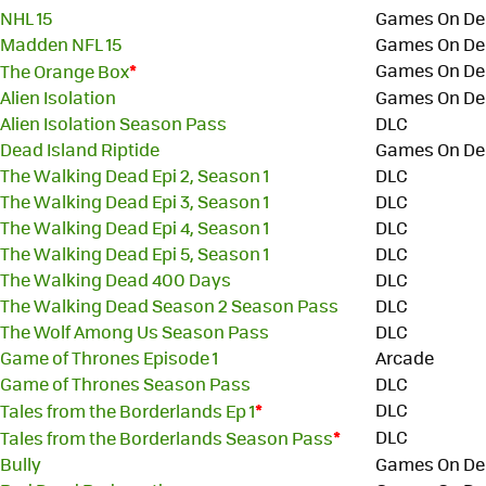
NHL 15
Games On D
Madden NFL 15
Games On D
*
Games On D
The Orange Box
Alien Isolation
Games On D
Alien Isolation Season Pass
DLC
Dead Island Riptide
Games On D
The Walking Dead Epi 2, Season 1
DLC
The Walking Dead Epi 3, Season 1
DLC
The Walking Dead Epi 4, Season 1
DLC
The Walking Dead Epi 5, Season 1
DLC
The Walking Dead 400 Days
DLC
The Walking Dead Season 2 Season Pass
DLC
The Wolf Among Us Season Pass
DLC
Game of Thrones Episode 1
Arcade
Game of Thrones Season Pass
DLC
*
DLC
Tales from the Borderlands Ep 1
*
DLC
Tales from the Borderlands Season Pass
Bully
Games On D