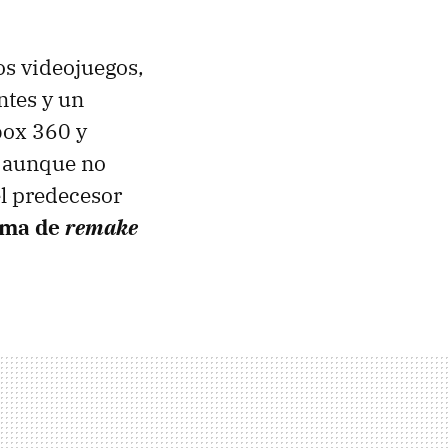
os videojuegos,
ntes y un
box 360 y
, aunque no
el predecesor
orma de
remake