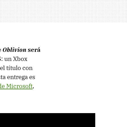
e
Oblivion
será
5
: un Xbox
l título con
ta entrega es
de Microsoft
,