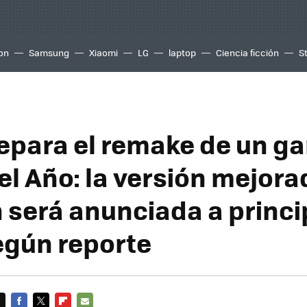
ion
Samsung
Xiaomi
LG
laptop
Ciencia ficción
S
epara el remake de un g
el Año: la versión mejora
n será anunciada a princi
egún reporte