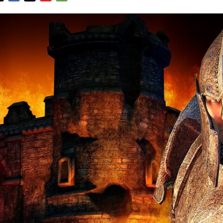
FACEBOOK
TWITTER
FLIPBOARD
E-
MAIL