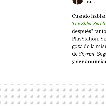
Editor
Cuando hablamo
The Elder Scroll
después" tant
PlayStation. S
goza de la mi
de
Skyrim
. Se
y ser anuncia