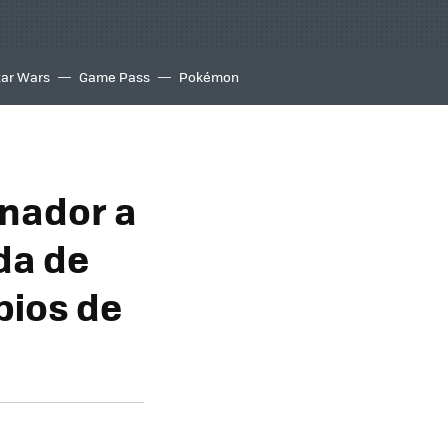
tar Wars
Game Pass
Pokémon
anador a
da de
pios de