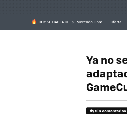
HOY SE HABLA DE
Mercado Libre
Oferta
Ya no s
adaptad
GameC
Sin comentarios