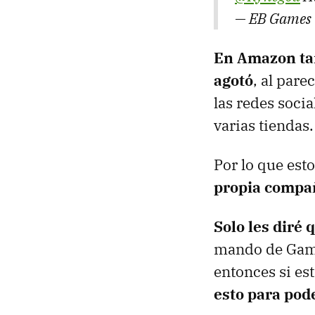
— EB Games
En Amazon tam
agotó
, al par
las redes socia
varias tiendas.
Por lo que est
propia compa
Solo les diré 
mando de Game
entonces si est
esto para pod