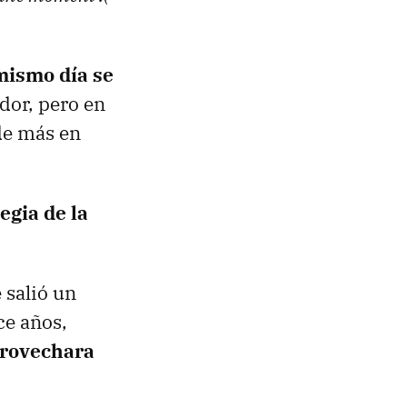
mismo día se
dor, pero en
 de más en
egia de la
 salió un
e años,
provechara