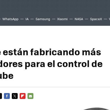
WhatsApp
IA
Samsung
Xiaomi
NASA
SpaceX
e están fabricando más
ores para el control de
ube
FACEBOOK
TWITTER
FLIPBOARD
E-
MAIL