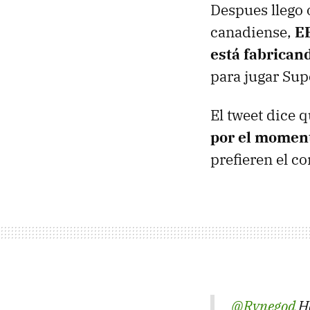
Despues llego o
canadiense,
EB
está fabrica
para jugar Sup
El tweet dice 
por el momen
prefieren el c
@Rynegod
Ha