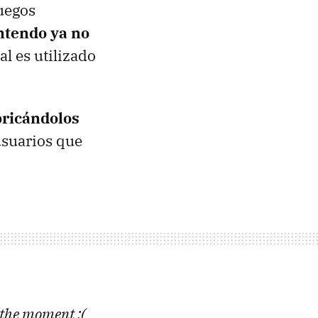
juegos
ntendo ya no
ual es utilizado
bricándolos
usuarios que
the moment :(