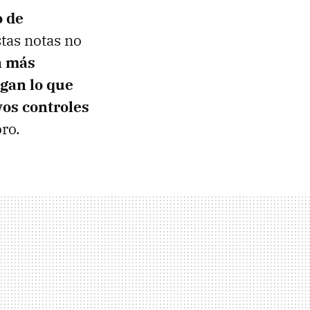
o de
stas notas no
n más
gan lo que
os controles
oro.