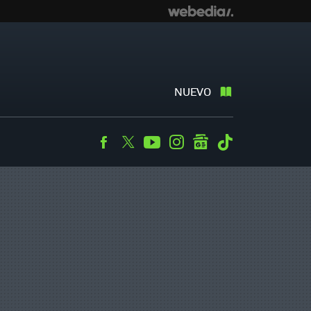
NUEVO
Facebook
Twitter
Youtube
Instagram
googlenews
Tiktok