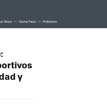
tar Wars
Game Pass
Pokémon
:
ortivos
idad y