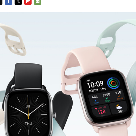
FACEBOOK
TWITTER
FLIPBOARD
E-
MAIL