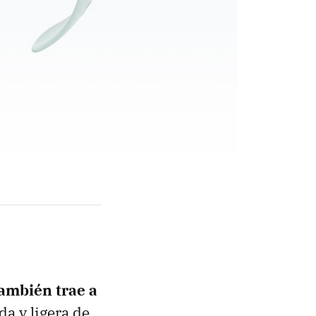
ambién trae a
da y ligera de