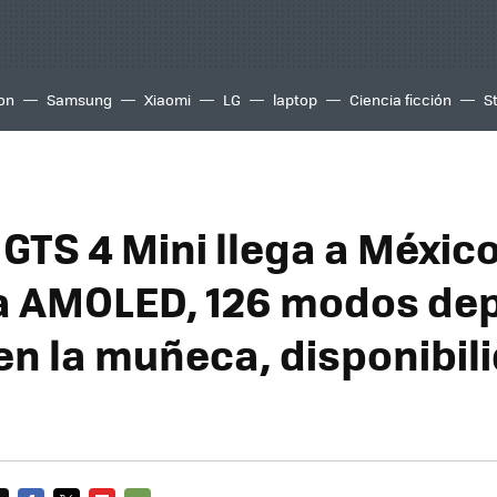
ion
Samsung
Xiaomi
LG
laptop
Ciencia ficción
S
GTS 4 Mini llega a México
a AMOLED, 126 modos dep
 en la muñeca, disponibil