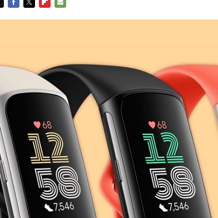
FACEBOOK
TWITTER
FLIPBOARD
E-
MAIL