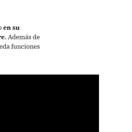
ro
en su
re
. Además de
reda funciones