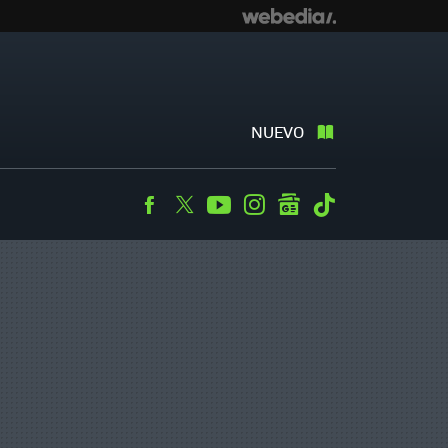
NUEVO
Facebook
Twitter
Youtube
Instagram
googlenews
Tiktok