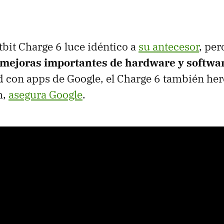
itbit Charge 6 luce idéntico a
su antecesor
, pe
e mejoras importantes de hardware y softwa
 con apps de Google, el Charge 6 también he
h,
asegura Google
.