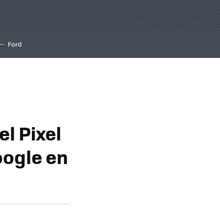
Ford
el Pixel
oogle en