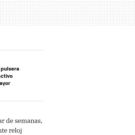
 pulsera
activo
ayor
ar de semanas,
te reloj