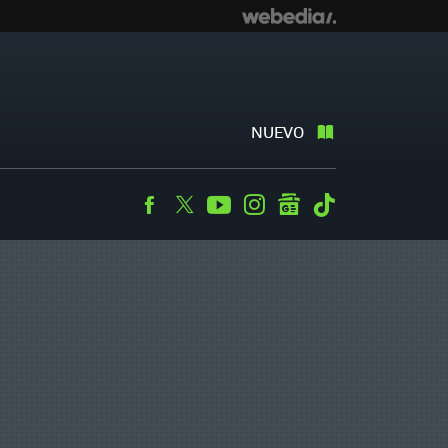
NUEVO
Facebook
Twitter
Youtube
Instagram
googlenews
Tiktok