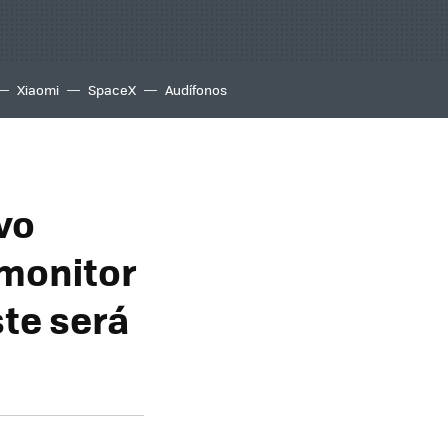
Xiaomi
SpaceX
Audífonos
vo
monitor
ste será