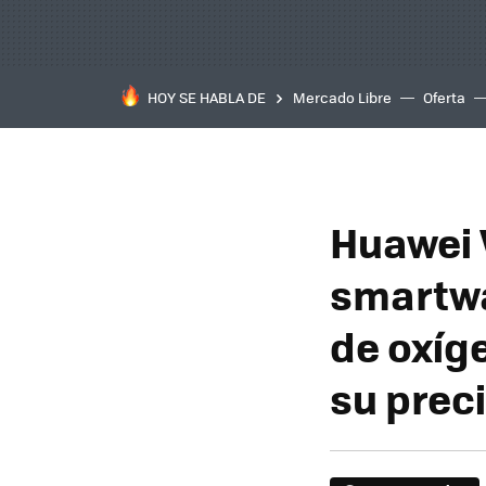
HOY SE HABLA DE
Mercado Libre
Oferta
Huawei 
smartwa
de oxíg
su prec