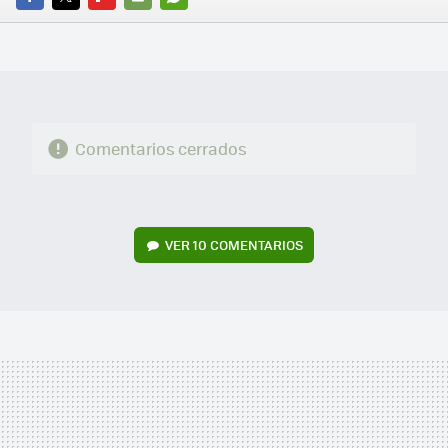
FACEBOOK
TWITTER
FLIPBOARD
E-
WHATSAPP
MAIL
Comentarios cerrados
VER
10 COMENTARIOS