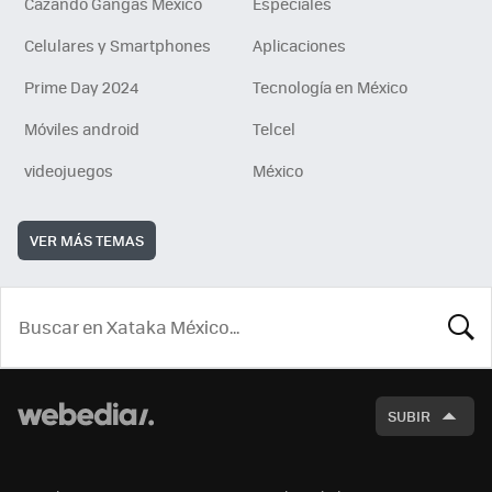
Cazando Gangas Mexico
Especiales
Celulares y Smartphones
Aplicaciones
Prime Day 2024
Tecnología en México
Móviles android
Telcel
videojuegos
México
VER MÁS TEMAS
BUSCA
SUBIR