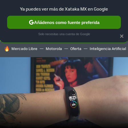
Ya puedes ver más de Xataka MX en Google
SELECCIÓN
GAMING
HOME
AUTO
TERRITORIO SAM
Añádenos como fuente preferida
Solo necesitas una cuenta de Google
×
HOY SE HABLA DE
Mercado Libre
Motorola
Oferta
Inteligencia Artificial