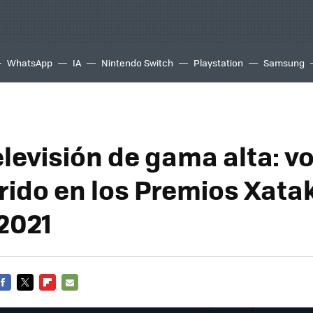
WhatsApp
IA
Nintendo Switch
Playstation
Samsung
levisión de gama alta: v
erido en los Premios Xata
2021
FACEBOOK
TWITTER
FLIPBOARD
E-