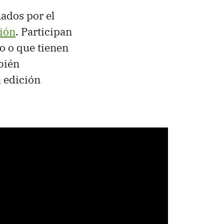
nados por el
ción
. Participan
co o que tienen
bién
a edición