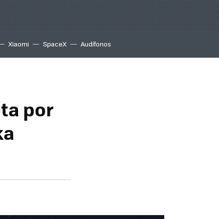
Xiaomi
SpaceX
Audífonos
ota por
ka