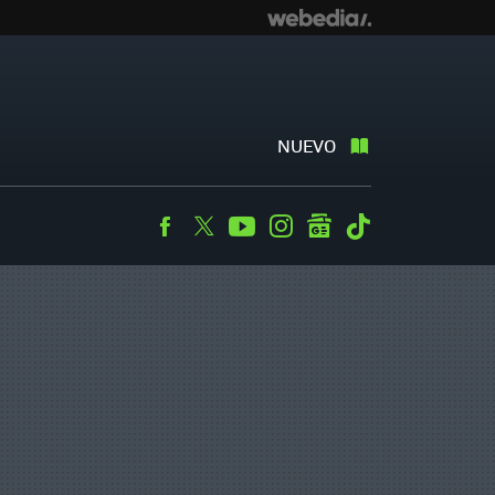
NUEVO
Facebook
Twitter
Youtube
Instagram
googlenews
Tiktok