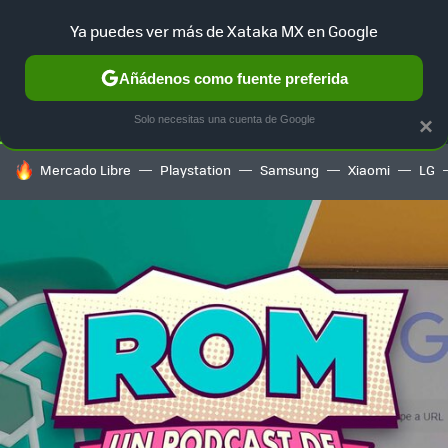
Ya puedes ver más de Xataka MX en Google
SELECCIÓN
GAMING
HOME
AUTO
TERRITORIO SAM
Añádenos como fuente preferida
Solo necesitas una cuenta de Google
×
HOY SE HABLA DE
Mercado Libre
Playstation
Samsung
Xiaomi
LG