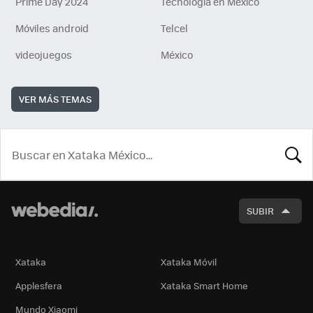
Prime Day 2024
Tecnología en México
Móviles android
Telcel
videojuegos
México
VER MÁS TEMAS
BUSCA
SUBIR
Xataka
Xataka Móvil
Applesfera
Xataka Smart Home
Mundo Xiaomi