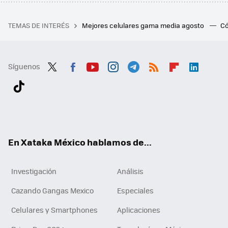
TEMAS DE INTERÉS
Mejores celulares gama media agosto
Có
Síguenos
Twit
Fac
You
Inst
Tele
RSS
Flip
Link
ter
ebo
tub
agr
gra
boa
edI
Tikt
ok
e
am
m
rd
n
ok
En Xataka México hablamos de...
Investigación
Análisis
Cazando Gangas Mexico
Especiales
Celulares y Smartphones
Aplicaciones