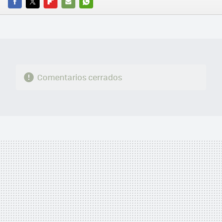
FACEBOOK
TWITTER
FLIPBOARD
E-
WHATSAPP
MAIL
Comentarios cerrados