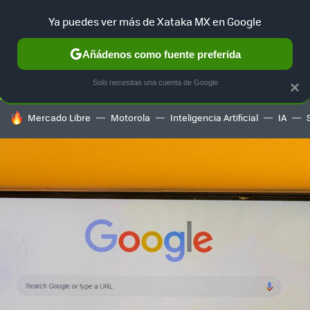
Ya puedes ver más de Xataka MX en Google
SELECCIÓN
GAMING
HOME
AUTO
TERRITORIO SAM
Añádenos como fuente preferida
Solo necesitas una cuenta de Google
×
HOY SE HABLA DE
Mercado Libre
Motorola
Inteligencia Artificial
IA