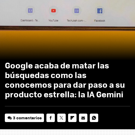
Google acaba de matar las
búsquedas como las
conocemos para dar paso a su
producto estrella: la IA Gemini
3 comentarios
FACEBOOK
TWITTER
FLIPBOARD
E-
WHATSAPP
MAIL