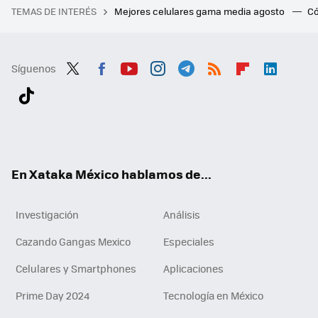
TEMAS DE INTERÉS
Mejores celulares gama media agosto
Có
Síguenos
Twit
Fac
You
Inst
Tele
RSS
Flip
Link
ter
ebo
tub
agr
gra
boa
edI
Tikt
ok
e
am
m
rd
n
ok
En Xataka México hablamos de...
Investigación
Análisis
Cazando Gangas Mexico
Especiales
Celulares y Smartphones
Aplicaciones
Prime Day 2024
Tecnología en México