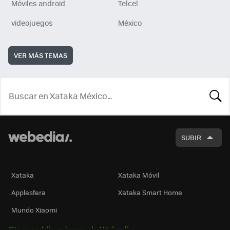
Móviles android
Telcel
videojuegos
México
VER MÁS TEMAS
BUSCA
SUBIR
Xataka
Xataka Móvil
Applesfera
Xataka Smart Home
Mundo Xiaomi
Otras publicaciones de Webedia