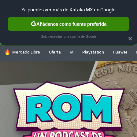
Ya puedes ver más de Xataka MX en Google
SELECCIÓN
GAMING
HOME
AUTO
TERRITORIO SAM
Añádenos como fuente preferida
Solo necesitas una cuenta de Google
×
HOY SE HABLA DE
Mercado Libre
Oferta
IA
Playstation
Huawei