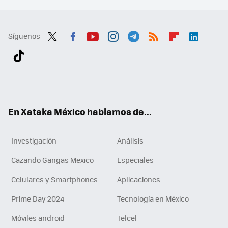
Síguenos
Twit
Fac
You
Inst
Tele
RSS
Flip
Link
ter
ebo
tub
agr
gra
boa
edI
Tikt
ok
e
am
m
rd
n
ok
En Xataka México hablamos de...
Investigación
Análisis
Cazando Gangas Mexico
Especiales
Celulares y Smartphones
Aplicaciones
Prime Day 2024
Tecnología en México
Móviles android
Telcel