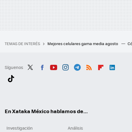
TEMAS DE INTERÉS
Mejores celulares gama media agosto
Có
Síguenos
Twit
Fac
You
Inst
Tele
RSS
Flip
Link
ter
ebo
tub
agr
gra
boa
edI
Tikt
ok
e
am
m
rd
n
ok
En Xataka México hablamos de...
Investigación
Análisis