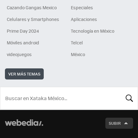
Cazando Gangas Mexico
Especiales
Celulares y Smartphones
Aplicaciones
Prime Day 2024
Tecnología en México
Móviles android
Telcel
videojuegos
México
VER MÁS TEMAS
BUSCA
SUBIR