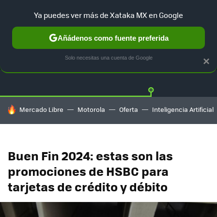
Ya puedes ver más de Xataka MX en Google
Añádenos como fuente preferida
OFERTAS
GUÍA DE COMPRAS
MERCADO LIBRE
AMAZON
Solo necesitas una cuenta de Google
×
HOY SE HABLA DE
Mercado Libre
Motorola
Oferta
Inteligencia Artificial
Buen Fin 2024: estas son las
promociones de HSBC para
tarjetas de crédito y débito