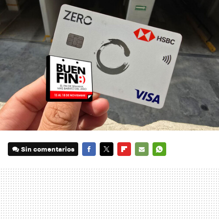
Sin comentarios
FACEBOOK
TWITTER
FLIPBOARD
E-
WHATSAPP
MAIL