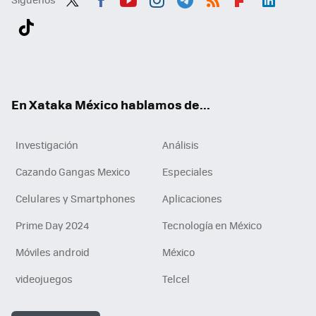
Twit
Fac
You
Inst
Tele
RSS
Flip
Link
ter
ebo
tub
agr
gra
boa
edI
Tikt
ok
e
am
m
rd
n
ok
En Xataka México hablamos de...
Investigación
Análisis
Cazando Gangas Mexico
Especiales
Celulares y Smartphones
Aplicaciones
Prime Day 2024
Tecnología en México
Móviles android
México
videojuegos
Telcel