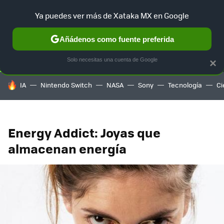
Ya puedes ver más de Xataka MX en Google
SELECCIÓN
GAMING
HOME
AUTO
TERRITORIO SAM
Añádenos como fuente preferida
Solo necesitas una cuenta de Google
×
HOY SE HABLA DE
IA
Nintendo Switch
NASA
Sony
Tecnología
Ci
Energy Addict: Joyas que
almacenan energía