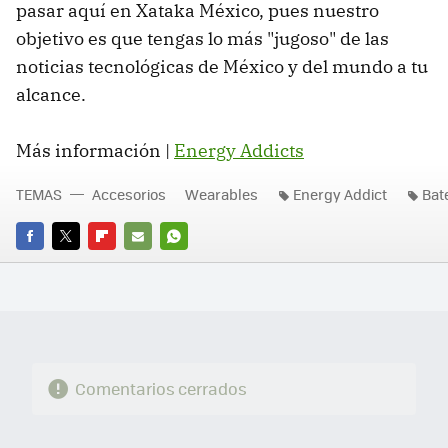
pasar aquí en Xataka México, pues nuestro
objetivo es que tengas lo más "jugoso" de las
noticias tecnológicas de México y del mundo a tu
alcance.
Más información |
Energy Addicts
TEMAS
Accesorios
Wearables
Energy Addict
Bat
FACEBOOK
TWITTER
FLIPBOARD
E-
WHATSAPP
MAIL
Comentarios cerrados