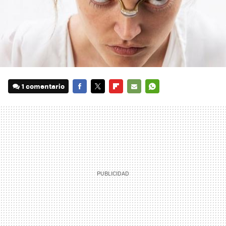
1 comentario
FACEBOOK
TWITTER
FLIPBOARD
E-
WHATSAPP
MAIL