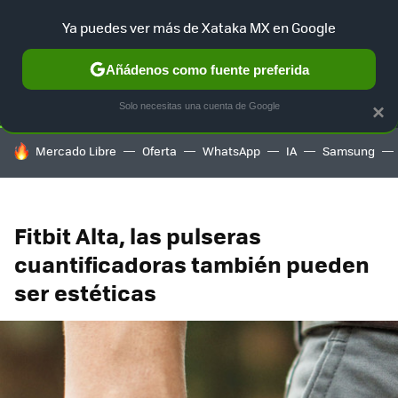
Ya puedes ver más de Xataka MX en Google
SELECCIÓN
GAMING
HOME
AUTO
TERRITORIO SAM
Añádenos como fuente preferida
Solo necesitas una cuenta de Google
×
HOY SE HABLA DE
Mercado Libre
Oferta
WhatsApp
IA
Samsung
Fitbit Alta, las pulseras
cuantificadoras también pueden
ser estéticas