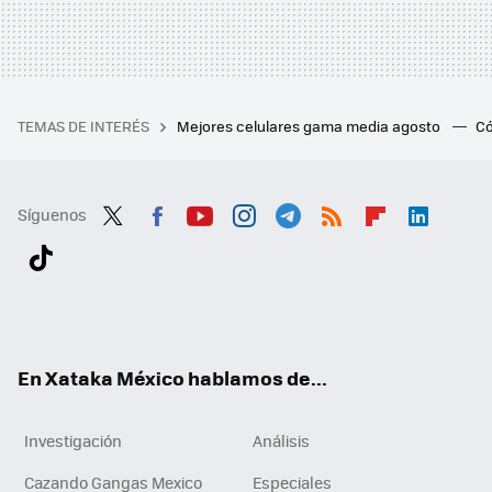
TEMAS DE INTERÉS
Mejores celulares gama media agosto
Có
Síguenos
Twit
Fac
You
Inst
Tele
RSS
Flip
Link
ter
ebo
tub
agr
gra
boa
edI
Tikt
ok
e
am
m
rd
n
ok
En Xataka México hablamos de...
Investigación
Análisis
Cazando Gangas Mexico
Especiales