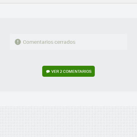
FACEBOOK
TWITTER
FLIPBOARD
E-
WHATSAPP
MAIL
Comentarios cerrados
VER
2 COMENTARIOS