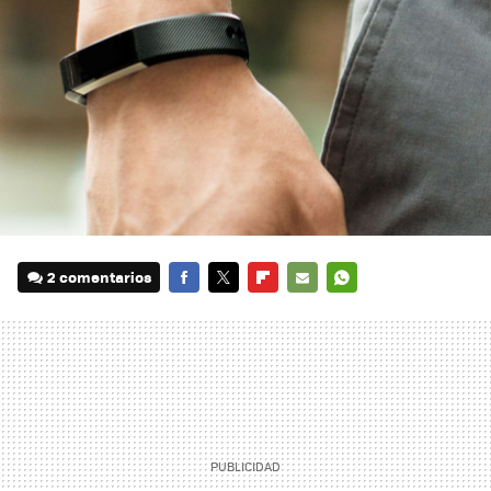
2 comentarios
FACEBOOK
TWITTER
FLIPBOARD
E-
WHATSAPP
MAIL