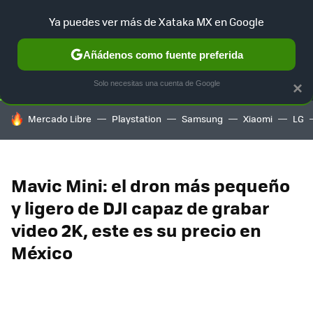
Ya puedes ver más de Xataka MX en Google
SELECCIÓN
GAMING
HOME
AUTO
TERRITORIO SAM
Añádenos como fuente preferida
Solo necesitas una cuenta de Google
×
HOY SE HABLA DE
Mercado Libre
Playstation
Samsung
Xiaomi
LG
Mavic Mini: el dron más pequeño
y ligero de DJI capaz de grabar
video 2K, este es su precio en
México