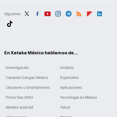
Síguenos
Twit
Fac
You
Inst
Tele
RSS
Flip
Link
ter
ebo
tub
agr
gra
boa
edI
Tikt
ok
e
am
m
rd
n
ok
En Xataka México hablamos de...
Investigación
Análisis
Cazando Gangas Mexico
Especiales
Celulares y Smartphones
Aplicaciones
Prime Day 2024
Tecnología en México
Móviles android
Telcel
videojuegos
México