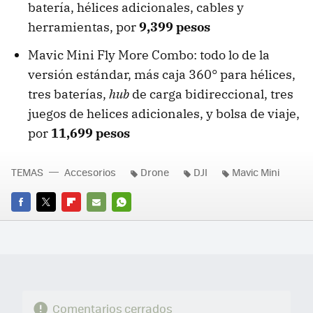
batería, hélices adicionales, cables y
herramientas, por
9,399 pesos
Mavic Mini Fly More Combo: todo lo de la
versión estándar, más caja 360° para hélices,
tres baterías,
hub
de carga bidireccional, tres
juegos de helices adicionales, y bolsa de viaje,
por
11,699 pesos
TEMAS
Accesorios
Drone
DJI
Mavic Mini
FACEBOOK
TWITTER
FLIPBOARD
E-
WHATSAPP
MAIL
Comentarios cerrados