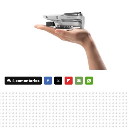
4 comentarios
FACEBOOK
TWITTER
FLIPBOARD
E-
WHATSAPP
MAIL