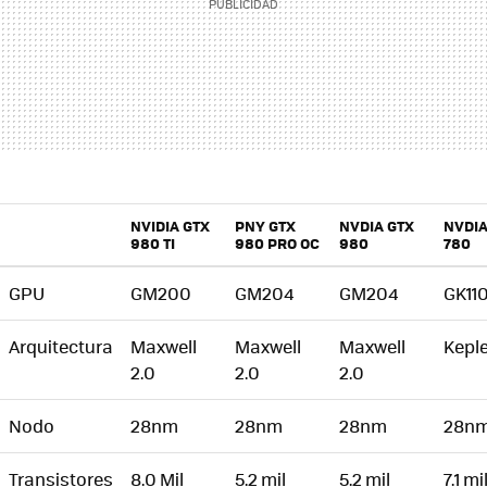
NVIDIA GTX
PNY GTX
NVDIA GTX
NVDIA
980 TI
980 PRO OC
980
780
GPU
GM200
GM204
GM204
GK11
Arquitectura
Maxwell
Maxwell
Maxwell
Keple
2.0
2.0
2.0
Nodo
28nm
28nm
28nm
28n
Transistores
8.0 Mil
5.2 mil
5.2 mil
7.1 mi