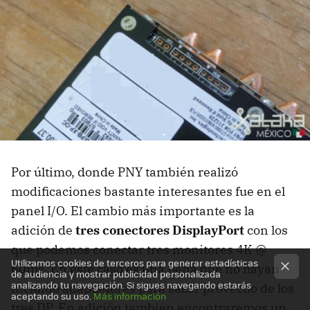
Por último, donde PNY también realizó
modificaciones bastante interesantes fue en el
panel I/O. El cambio más importante es la
adición de
tres conectores DisplayPort
con los
que podemos conectar tres monitores 4K @
Utilizamos cookies de terceros para generar estadísticas
60fps. En este caso es una pena que no hayan
de audiencia y mostrar publicidad personalizada
analizando tu navegación. Si sigues navegando estarás
incluido adaptadores para sacar provecho de los
aceptando su uso.
Más información
tres DP. En adición también encontraremos un