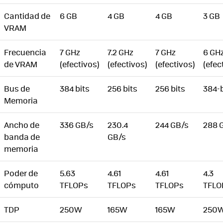
Cantidad de
6 GB
4 GB
4 GB
3 GB
VRAM
Frecuencia
7 GHz
7.2 GHz
7 GHz
6 GH
de VRAM
(efectivos)
(efectivos)
(efectivos)
(efec
Bus de
384 bits
256 bits
256 bits
384-b
Memoria
Ancho de
336 GB/s
230.4
244 GB/s
288 
banda de
GB/s
memoria
Poder de
5.63
4.61
4.61
4.3
cómputo
TFLOPs
TFLOPs
TFLOPs
TFLO
TDP
250W
165W
165W
250