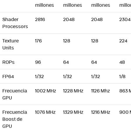
millones
millones
millones
mill
Shader
2816
2048
2048
2304
Processors
Texture
176
128
128
224
Units
ROPs
96
64
64
48
FP64
1/32
1/32
1/32
1/8
Frecuencia
1002 MHz
1228 MHz
1126 Mhz
863 
GPU
Frecuencia
1076 MHz
1329 MHz
1216 MHz
900 
Boost de
GPU