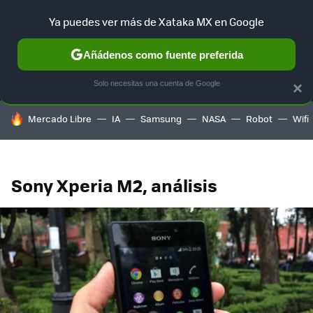
Ya puedes ver más de Xataka MX en Google
MENÚ
NUEVO
Añádenos como fuente preferida
SELECCIÓN
GAMING
HOME
AUTO
TERRITORIO SAM
Solo necesitas una cuenta de Google
×
HOY SE HABLA DE
Mercado Libre
IA
Samsung
NASA
Robot
Wifi
Sony Xperia M2, análisis