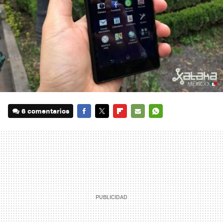
6 comentarios
FACEBOOK
TWITTER
FLIPBOARD
E-
WHATSAPP
MAIL