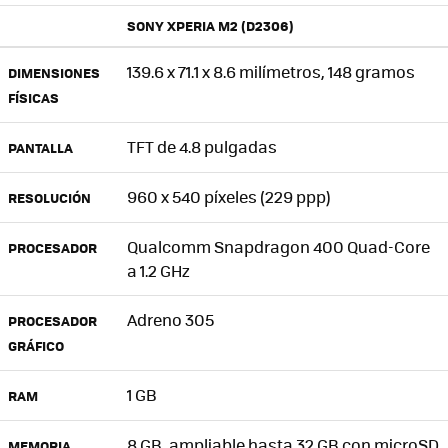
SONY XPERIA M2 (D2306)
139.6 x 71.1 x 8.6 milímetros, 148 gramos
DIMENSIONES
FÍSICAS
TFT de 4.8 pulgadas
PANTALLA
960 x 540 píxeles (229 ppp)
RESOLUCIÓN
Qualcomm Snapdragon 400 Quad-Core
PROCESADOR
a 1.2 GHz
Adreno 305
PROCESADOR
GRÁFICO
1 GB
RAM
8 GB, ampliable hasta 32 GB con microSD
MEMORIA