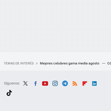
TEMAS DE INTERÉS
Mejores celulares gama media agosto
Có
Síguenos
Twit
Fac
You
Inst
Tele
RSS
Flip
Link
ter
ebo
tub
agr
gra
boa
edI
Tikt
ok
e
am
m
rd
n
ok