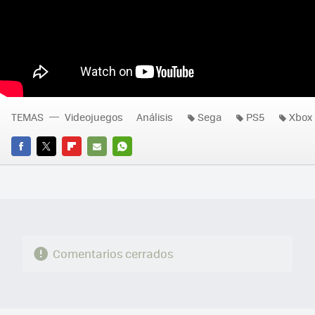
TEMAS
Videojuegos
Análisis
Sega
PS5
Xbox
FACEBOOK
TWITTER
FLIPBOARD
E-
WHATSAPP
MAIL
Comentarios cerrados