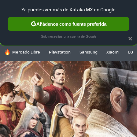
Ya puedes ver más de Xataka MX en Google
SELECCIÓN
GAMING
HOME
AUTO
TERRITORIO SAM
Añádenos como fuente preferida
Solo necesitas una cuenta de Google
×
HOY SE HABLA DE
Mercado Libre
Playstation
Samsung
Xiaomi
LG