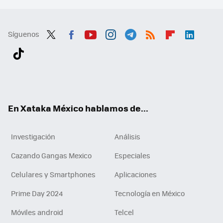
Síguenos
Twit
Fac
You
Inst
Tele
RSS
Flip
Link
ter
ebo
tub
agr
gra
boa
edI
Tikt
ok
e
am
m
rd
n
ok
En Xataka México hablamos de...
Investigación
Análisis
Cazando Gangas Mexico
Especiales
Celulares y Smartphones
Aplicaciones
Prime Day 2024
Tecnología en México
Móviles android
Telcel