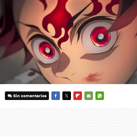
Sin comentarios
FACEBOOK
TWITTER
FLIPBOARD
E-
WHATSAPP
MAIL