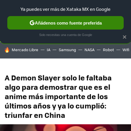
Ya puedes ver más de Xataka MX en Google
SELECCIÓN
GAMING
HOME
AUTO
TERRITORIO SAM
Añádenos como fuente preferida
Solo necesitas una cuenta de Google
×
HOY SE HABLA DE
Mercado Libre
IA
Samsung
NASA
Robot
Wifi
A Demon Slayer solo le faltaba
algo para demostrar que es el
anime más importante de los
últimos años y ya lo cumplió:
triunfar en China