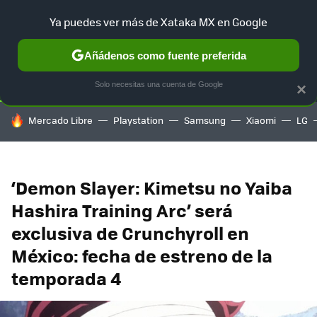
Ya puedes ver más de Xataka MX en Google
SELECCIÓN
GAMING
HOME
AUTO
TERRITORIO SAM
Añádenos como fuente preferida
Solo necesitas una cuenta de Google
×
HOY SE HABLA DE
Mercado Libre
Playstation
Samsung
Xiaomi
LG
‘Demon Slayer: Kimetsu no Yaiba
Hashira Training Arc’ será
exclusiva de Crunchyroll en
México: fecha de estreno de la
temporada 4