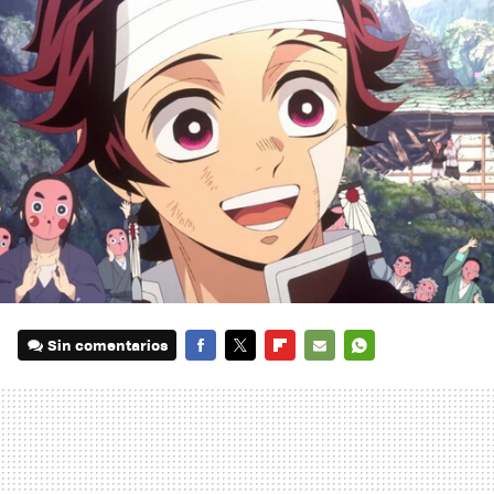
Sin comentarios
FACEBOOK
TWITTER
FLIPBOARD
E-
WHATSAPP
MAIL