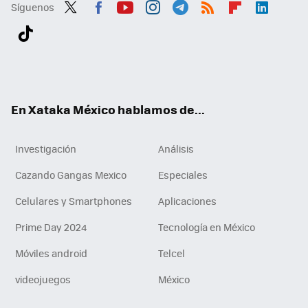
Síguenos
Twit
Fac
You
Inst
Tele
RSS
Flip
Link
ter
ebo
tub
agr
gra
boa
edI
Tikt
ok
e
am
m
rd
n
ok
En Xataka México hablamos de...
Investigación
Análisis
Cazando Gangas Mexico
Especiales
Celulares y Smartphones
Aplicaciones
Prime Day 2024
Tecnología en México
Móviles android
Telcel
videojuegos
México