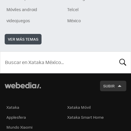
Móviles android
Telcel
videojuegos
México
VER MÁS TEMAS
BUSCA
SUBIR
Xataka
Xataka Móvil
Applesfera
Xataka Smart Home
Mundo Xiaomi