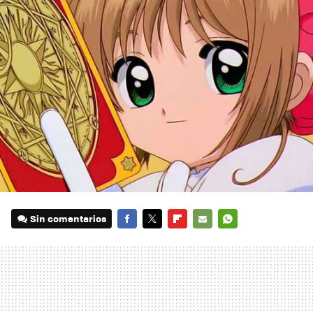
Sin comentarios
FACEBOOK
TWITTER
FLIPBOARD
E-
WHATSAPP
MAIL