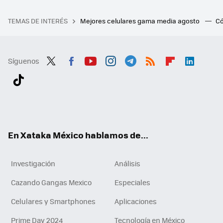
TEMAS DE INTERÉS
Mejores celulares gama media agosto
Có
Síguenos
Twit
Fac
You
Inst
Tele
RSS
Flip
Link
ter
ebo
tub
agr
gra
boa
edI
Tikt
ok
e
am
m
rd
n
ok
En Xataka México hablamos de...
Investigación
Análisis
Cazando Gangas Mexico
Especiales
Celulares y Smartphones
Aplicaciones
Prime Day 2024
Tecnología en México