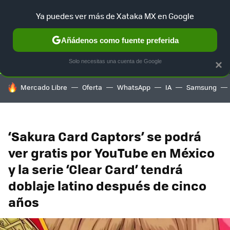
Ya puedes ver más de Xataka MX en Google
SELECCIÓN
GAMING
HOME
AUTO
TERRITORIO SAM
Añádenos como fuente preferida
Solo necesitas una cuenta de Google
×
HOY SE HABLA DE
Mercado Libre
Oferta
WhatsApp
IA
Samsung
‘Sakura Card Captors’ se podrá
ver gratis por YouTube en México
y la serie ‘Clear Card’ tendrá
doblaje latino después de cinco
años