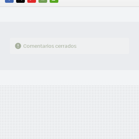
FACEBOOK
TWITTER
FLIPBOARD
E-
WHATSAPP
MAIL
Comentarios cerrados