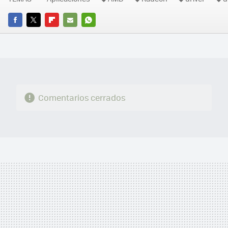
FACEBOOK
TWITTER
FLIPBOARD
E-
WHATSAPP
MAIL
Comentarios cerrados