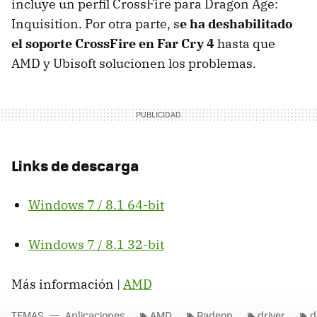
incluye un perfil CrossFire para Dragon Age:
Inquisition. Por otra parte, s
e ha deshabilitado
el soporte CrossFire en Far Cry 4
hasta que
AMD y Ubisoft solucionen los problemas.
Links de descarga
Windows 7 / 8.1 64-bit
Windows 7 / 8.1 32-bit
Más información |
AMD
TEMAS
Aplicaciones
AMD
Radeon
driver
d