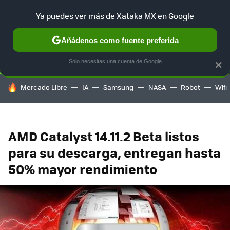
Ya puedes ver más de Xataka MX en Google
SELECCIÓN
GAMING
HOME
AUTO
TERRITORIO SAM
Añádenos como fuente preferida
Solo necesitas una cuenta de Google
×
HOY SE HABLA DE
Mercado Libre
IA
Samsung
NASA
Robot
Wifi
AMD Catalyst 14.11.2 Beta listos
para su descarga, entregan hasta
50% mayor rendimiento