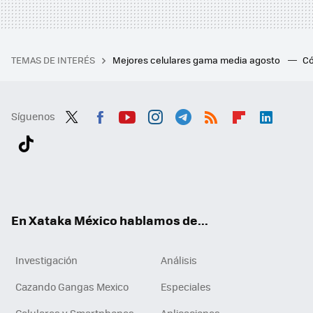
TEMAS DE INTERÉS
Mejores celulares gama media agosto
Có
Síguenos
Twit
Fac
You
Inst
Tele
RSS
Flip
Link
ter
ebo
tub
agr
gra
boa
edI
Tikt
ok
e
am
m
rd
n
ok
En Xataka México hablamos de...
Investigación
Análisis
Cazando Gangas Mexico
Especiales