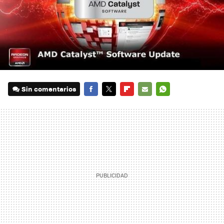
Sin comentarios
FACEBOOK
TWITTER
FLIPBOARD
E-
WHATSAPP
MAIL