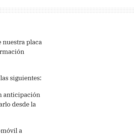
e nuestra placa
formación
las siguientes:
n anticipación
arlo desde la
omóvil a