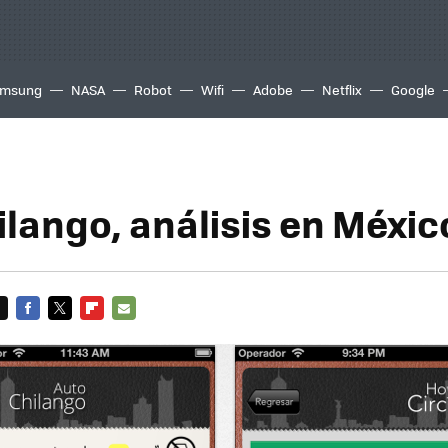
msung
NASA
Robot
Wifi
Adobe
Netflix
Google
ilango, análisis en Méxic
FACEBOOK
TWITTER
FLIPBOARD
E-
MAIL