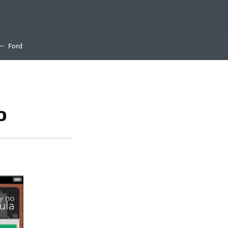
Ford
o