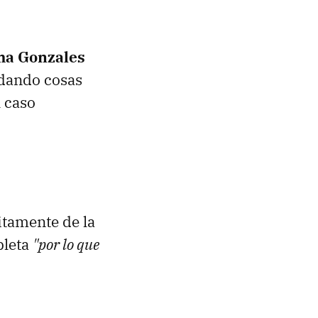
ma Gonzales
rdando cosas
l caso
itamente de la
pleta
"por lo que