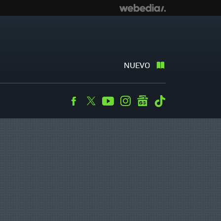
NUEVO
Facebook
Twitter
Youtube
Instagram
googlenews
Tiktok