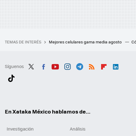
TEMAS DE INTERÉS
Mejores celulares gama media agosto
Có
Síguenos
Twit
Fac
You
Inst
Tele
RSS
Flip
Link
ter
ebo
tub
agr
gra
boa
edI
Tikt
ok
e
am
m
rd
n
ok
En Xataka México hablamos de...
Investigación
Análisis