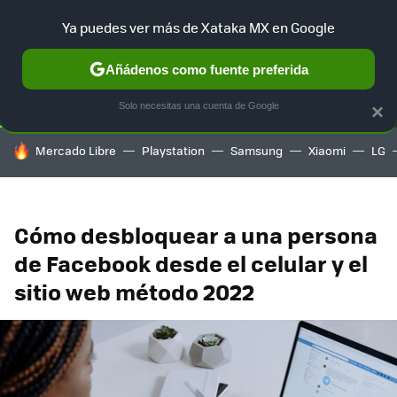
Ya puedes ver más de Xataka MX en Google
SELECCIÓN
GAMING
HOME
AUTO
TERRITORIO SAM
Añádenos como fuente preferida
Solo necesitas una cuenta de Google
×
HOY SE HABLA DE
Mercado Libre
Playstation
Samsung
Xiaomi
LG
Cómo desbloquear a una persona
de Facebook desde el celular y el
sitio web método 2022