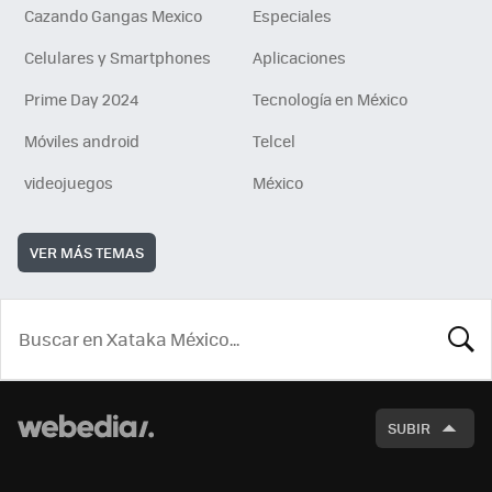
Cazando Gangas Mexico
Especiales
Celulares y Smartphones
Aplicaciones
Prime Day 2024
Tecnología en México
Móviles android
Telcel
videojuegos
México
VER MÁS TEMAS
BUSCA
SUBIR