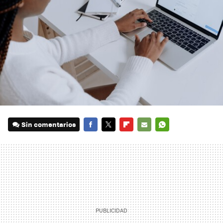
Sin comentarios
FACEBOOK
TWITTER
FLIPBOARD
E-
WHATSAPP
MAIL