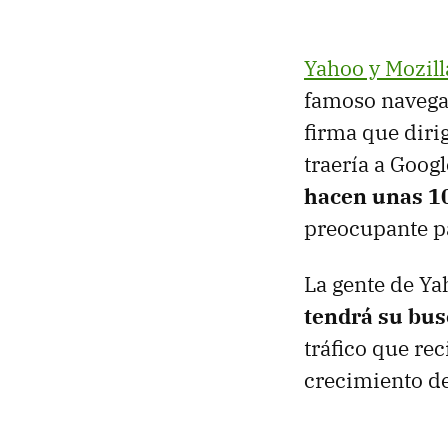
Yahoo y Mozil
famoso navegad
firma que diri
traería a Googl
hacen unas 10
preocupante p
La gente de Ya
tendrá su bus
tráfico que re
crecimiento de