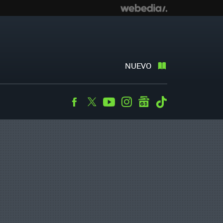
NUEVO
Facebook
Twitter
Youtube
Instagram
googlenews
Tiktok