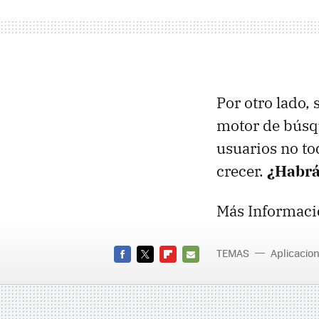
Por otro lado, 
motor de búsqu
usuarios no to
crecer.
¿Habrá
Más Informaci
TEMAS
Aplicacio
FACEBOOK
TWITTER
FLIPBOARD
E-
MAIL