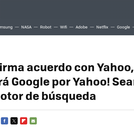
msung
NASA
Robot
Wifi
Adobe
Netflix
Google
 firma acuerdo con Yahoo,
á Google por Yahoo! Sea
otor de búsqueda
FACEBOOK
TWITTER
FLIPBOARD
E-