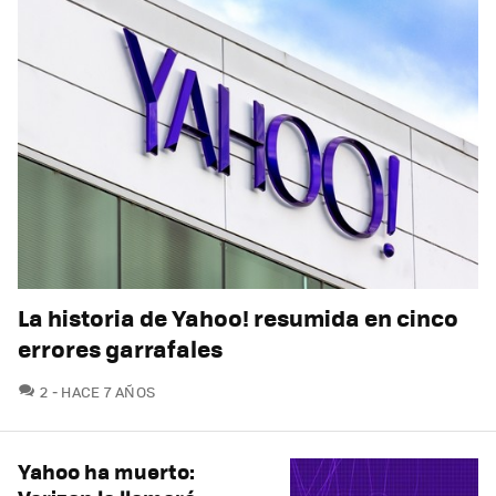
La historia de Yahoo! resumida en cinco
errores garrafales
COMENTARIOS
2
HACE 7 AÑOS
Yahoo ha muerto: