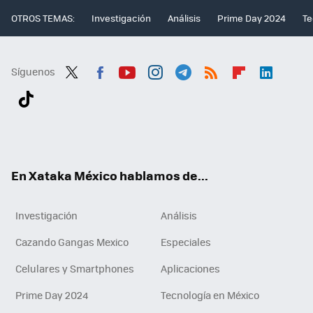
OTROS TEMAS:
Investigación
Análisis
Prime Day 2024
Te
Síguenos
Twit
Fac
You
Inst
Tele
RSS
Flip
Link
ter
ebo
tub
agr
gra
boa
edI
Tikt
ok
e
am
m
rd
n
ok
En Xataka México hablamos de...
Investigación
Análisis
Cazando Gangas Mexico
Especiales
Celulares y Smartphones
Aplicaciones
Prime Day 2024
Tecnología en México