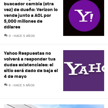
buscador cambia (otra
vez) de dueño: Verizon lo
vende junto a AOL por
5,000 millones de
dólares
COMENTARIOS
0
HACE 5 AÑOS
Yahoo Respuestas no
volverá a responder tus
dudas existenciales: el
sitio será dado de baja el
4 de mayo
COMENTARIOS
6
HACE 5 AÑOS