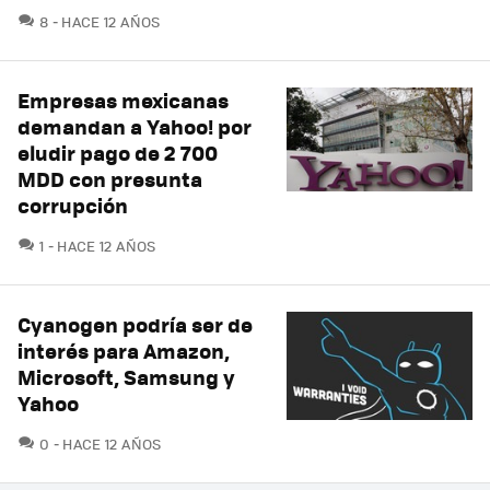
COMENTARIOS
8
HACE 12 AÑOS
Empresas mexicanas
demandan a Yahoo! por
eludir pago de 2 700
MDD con presunta
corrupción
COMENTARIOS
1
HACE 12 AÑOS
Cyanogen podría ser de
interés para Amazon,
Microsoft, Samsung y
Yahoo
COMENTARIOS
0
HACE 12 AÑOS