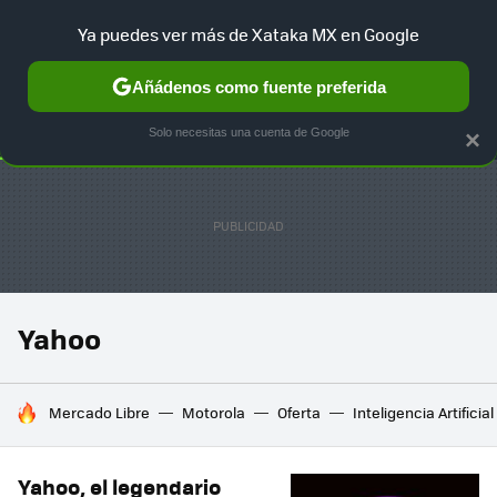
Ya puedes ver más de Xataka MX en Google
SELECCIÓN
GAMING
HOME
AUTO
TERRITORIO SAM
Añádenos como fuente preferida
Solo necesitas una cuenta de Google
×
Yahoo
HOY SE HABLA DE
Mercado Libre
Motorola
Oferta
Inteligencia Artificial
Yahoo, el legendario