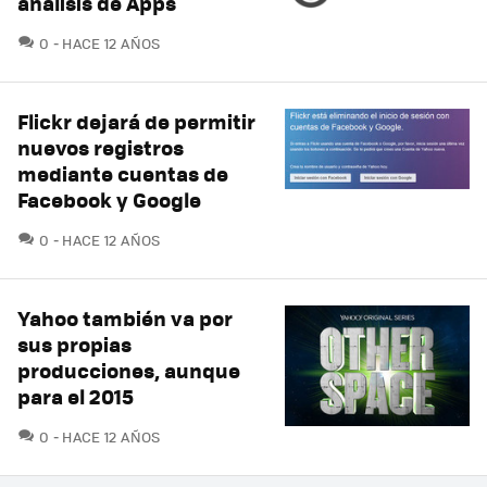
análisis de Apps
COMENTARIOS
0
HACE 12 AÑOS
Flickr dejará de permitir
nuevos registros
mediante cuentas de
Facebook y Google
COMENTARIOS
0
HACE 12 AÑOS
Yahoo también va por
sus propias
producciones, aunque
para el 2015
COMENTARIOS
0
HACE 12 AÑOS