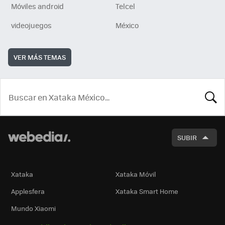
Móviles android
Telcel
videojuegos
México
VER MÁS TEMAS
BUSCA
SUBIR
Xataka
Xataka Móvil
Applesfera
Xataka Smart Home
Mundo Xiaomi