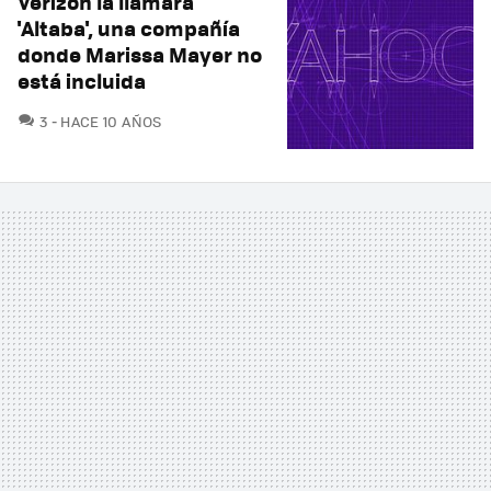
Verizon la llamará
'Altaba', una compañía
donde Marissa Mayer no
está incluida
COMENTARIOS
3
HACE 10 AÑOS