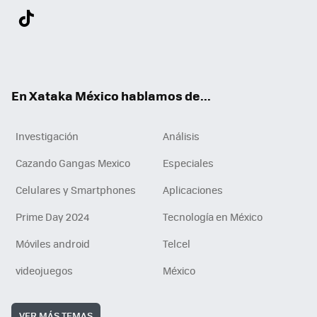
Twit
Fac
You
Inst
Tele
RSS
Flip
Link
ter
ebo
tub
agr
gra
boa
edI
Tikt
ok
e
am
m
rd
n
ok
En Xataka México hablamos de...
Investigación
Análisis
Cazando Gangas Mexico
Especiales
Celulares y Smartphones
Aplicaciones
Prime Day 2024
Tecnología en México
Móviles android
Telcel
videojuegos
México
VER MÁS TEMAS