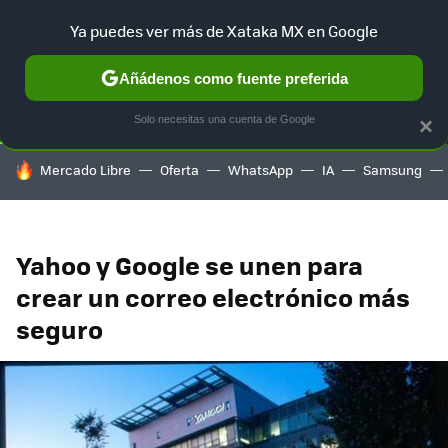
Ya puedes ver más de Xataka MX en Google
SELECCIÓN
GAMING
HOME
AUTO
TERRITORIO SAM
Añádenos como fuente preferida
Solo necesitas una cuenta de Google
×
HOY SE HABLA DE
Mercado Libre
Oferta
WhatsApp
IA
Samsung
Yahoo y Google se unen para
crear un correo electrónico más
seguro