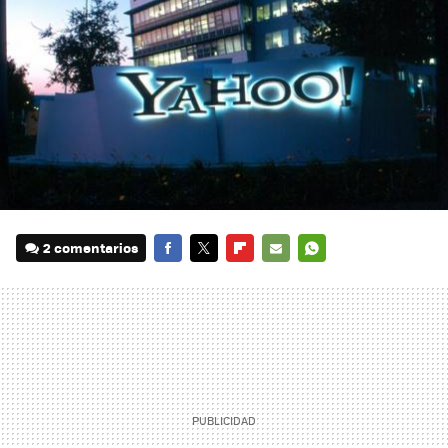
2 comentarios
FACEBOOK
TWITTER
FLIPBOARD
E-
WHATSAPP
MAIL