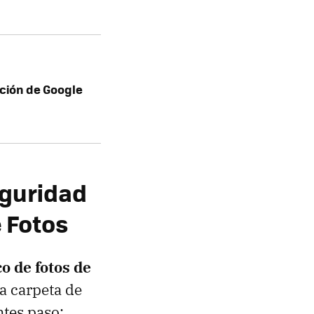
ación de Google
eguridad
 Fotos
o de fotos de
na carpeta de
ntes paso: