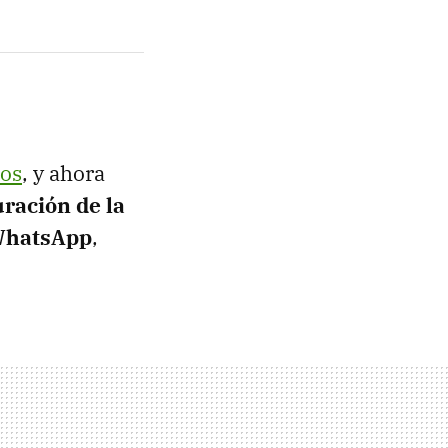
tos
, y ahora
uración de la
 WhatsApp
,