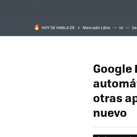
HOY SE HABLA DE
Mercado Libre
IA
Sa
Google 
automát
otras a
nuevo