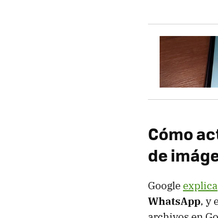
Cómo act
de imáge
Google
explica
WhatsApp
, y
archivos en Go