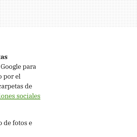
tas
 Google para
 por el
carpetas de
iones sociales
 de fotos e