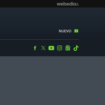
NUEVO
Facebook
Twitter
Youtube
Instagram
googlenews
Tiktok