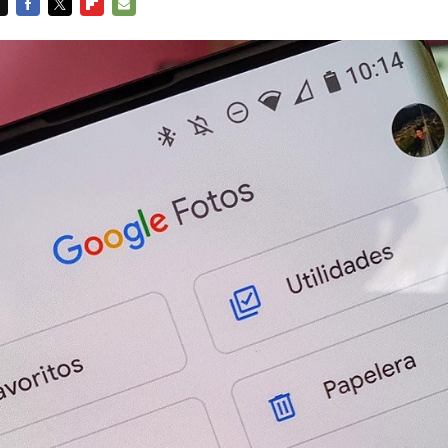
FACEBOOK
TWITTER
FLIPBOARD
E-
MAIL