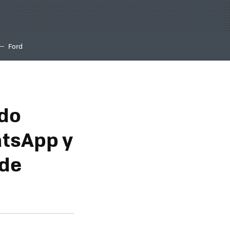
Ford
ldo
tsApp y
 de