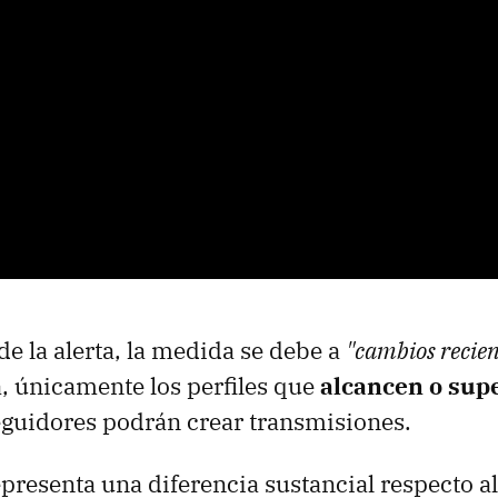
de la alerta, la medida se debe a
"cambios recien
, únicamente los perfiles que
alcancen o sup
guidores podrán crear transmisiones.
presenta una diferencia sustancial respecto al