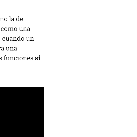
mo la de
ó como una
, cuando un
ra una
as funciones
si