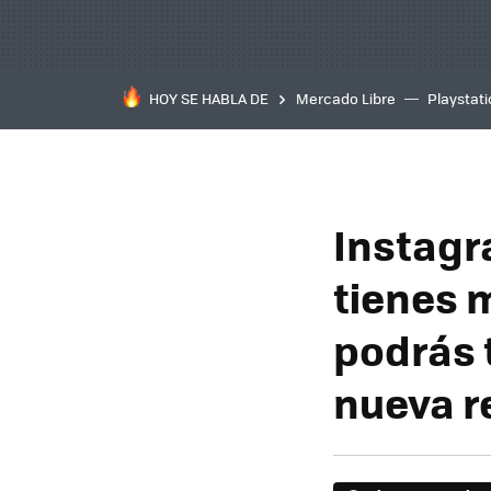
HOY SE HABLA DE
Mercado Libre
Playstat
Instagr
tienes 
podrás t
nueva r