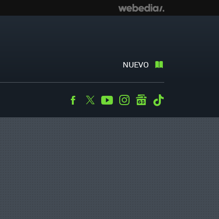
NUEVO
Facebook
Twitter
Youtube
Instagram
googlenews
Tiktok