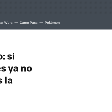
tar Wars
Game Pass
Pokémon
: si
s ya no
 la