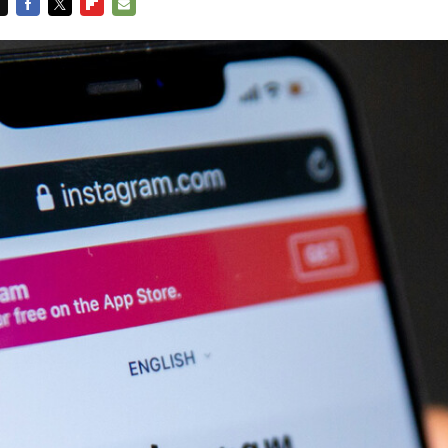
FACEBOOK
TWITTER
FLIPBOARD
E-
MAIL