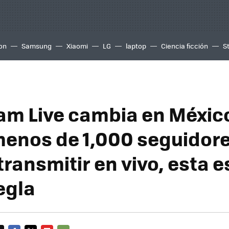
ion
Samsung
Xiaomi
LG
laptop
Ciencia ficción
S
am Live cambia en México
menos de 1,000 seguidore
ransmitir en vivo, esta es
egla