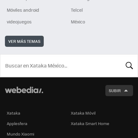
Móviles android
Telcel
videojuegos
México
VER MÁS TEMAS
BUSCA
SUBIR
Xataka
Xataka Móvil
Applesfera
Xataka Smart Home
Mundo Xiaomi