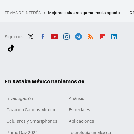
TEMAS DE INTERÉS
Mejores celulares gama media agosto
Có
Síguenos
Twit
Fac
You
Inst
Tele
RSS
Flip
Link
ter
ebo
tub
agr
gra
boa
edI
Tikt
ok
e
am
m
rd
n
ok
En Xataka México hablamos de...
Investigación
Análisis
Cazando Gangas Mexico
Especiales
Celulares y Smartphones
Aplicaciones
Prime Day 2024
Tecnología en México