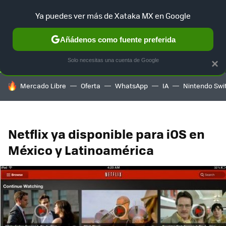
Ya puedes ver más de Xataka MX en Google
SELECCIÓN
GAMING
HOME
AUTO
TERRITORIO SAM
Añádenos como fuente preferida
Solo necesitas una cuenta de Google
×
HOY SE HABLA DE
Mercado Libre
Oferta
WhatsApp
IA
Nintendo Swi
Netflix ya disponible para iOS en
México y Latinoamérica