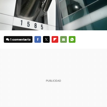
1 comentario
FACEBOOK
TWITTER
FLIPBOARD
E-
WHATSAPP
MAIL