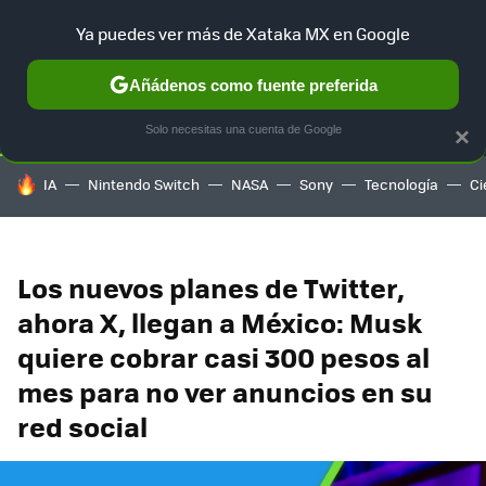
Ya puedes ver más de Xataka MX en Google
SELECCIÓN
GAMING
HOME
AUTO
TERRITORIO SAM
Añádenos como fuente preferida
Solo necesitas una cuenta de Google
×
HOY SE HABLA DE
IA
Nintendo Switch
NASA
Sony
Tecnología
Ci
Los nuevos planes de Twitter,
ahora X, llegan a México: Musk
quiere cobrar casi 300 pesos al
mes para no ver anuncios en su
red social