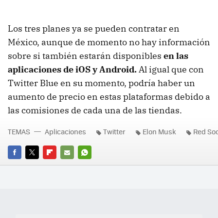
Los tres planes ya se pueden contratar en
México, aunque de momento no hay información
sobre si también estarán disponibles
en las
aplicaciones de iOS y Android.
Al igual que con
Twitter Blue en su momento, podría haber un
aumento de precio en estas plataformas debido a
las comisiones de cada una de las tiendas.
TEMAS
Aplicaciones
Twitter
Elon Musk
Red Soc
FACEBOOK
TWITTER
FLIPBOARD
E-
WHATSAPP
MAIL