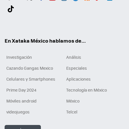
Twit
Fac
You
Inst
Tele
RSS
Flip
Link
ter
ebo
tub
agr
gra
boa
edI
Tikt
ok
e
am
m
rd
n
ok
En Xataka México hablamos de...
Investigación
Análisis
Cazando Gangas Mexico
Especiales
Celulares y Smartphones
Aplicaciones
Prime Day 2024
Tecnología en México
Móviles android
México
videojuegos
Telcel