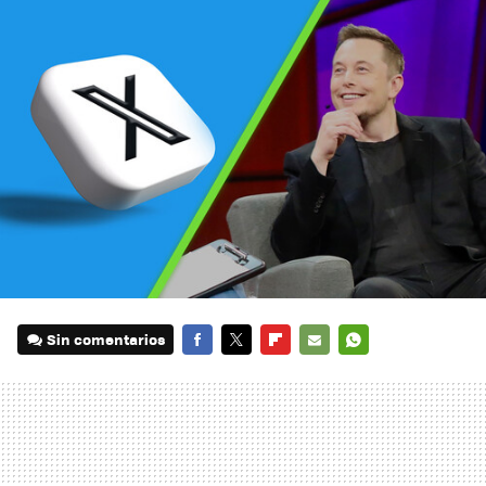
Sin comentarios
FACEBOOK
TWITTER
FLIPBOARD
E-
WHATSAPP
MAIL