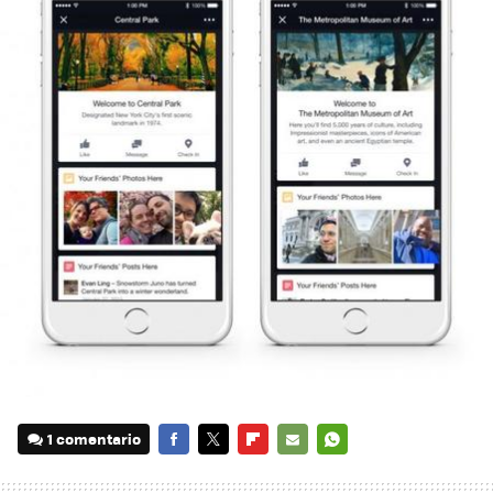
1 comentario
FACEBOOK
TWITTER
FLIPBOARD
E-
WHATSAPP