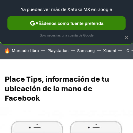
Ya puedes ver más de Xataka MX en Google
SELECCIÓN
GAMING
HOME
AUTO
TERRITORIO SAM
Añádenos como fuente preferida
Solo necesitas una cuenta de Google
×
HOY SE HABLA DE
Mercado Libre
Playstation
Samsung
Xiaomi
LG
Place Tips, información de tu
ubicación de la mano de
Facebook