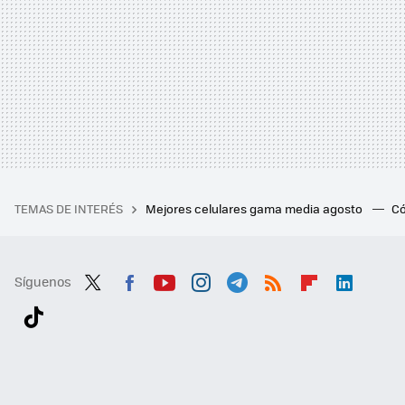
TEMAS DE INTERÉS
Mejores celulares gama media agosto
Có
Síguenos
Twit
Fac
You
Inst
Tele
RSS
Flip
Link
ter
ebo
tub
agr
gra
boa
edI
Tikt
ok
e
am
m
rd
n
ok