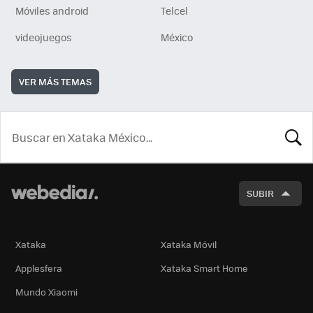
Móviles android
Telcel
videojuegos
México
VER MÁS TEMAS
BUSCA
SUBIR
Xataka
Xataka Móvil
Applesfera
Xataka Smart Home
Mundo Xiaomi