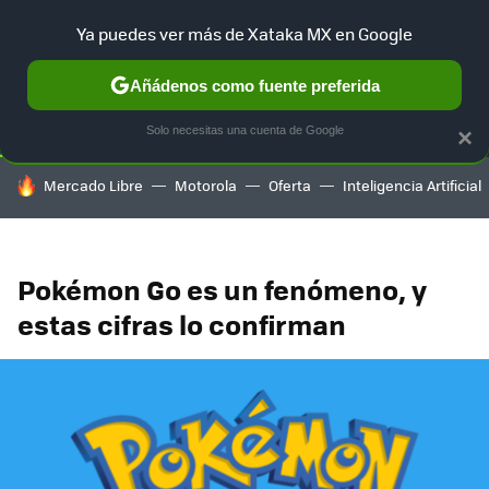
Ya puedes ver más de Xataka MX en Google
SELECCIÓN
GAMING
HOME
AUTO
TERRITORIO SAM
Añádenos como fuente preferida
Solo necesitas una cuenta de Google
×
HOY SE HABLA DE
Mercado Libre
Motorola
Oferta
Inteligencia Artificial
Pokémon Go es un fenómeno, y
estas cifras lo confirman