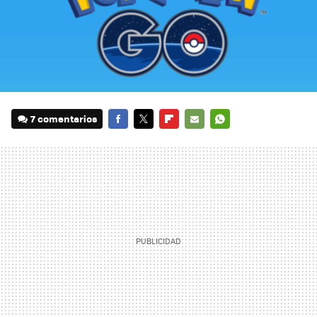
7 comentarios
FACEBOOK
TWITTER
FLIPBOARD
E-
WHATSAPP
MAIL