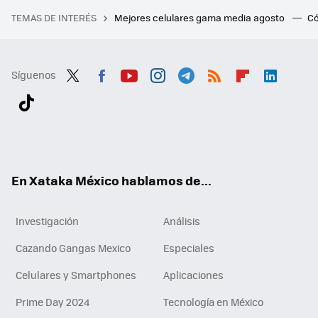
TEMAS DE INTERÉS
Mejores celulares gama media agosto
Có
Síguenos
Twit
Fac
You
Inst
Tele
RSS
Flip
Link
ter
ebo
tub
agr
gra
boa
edI
Tikt
ok
e
am
m
rd
n
ok
En Xataka México hablamos de...
Investigación
Análisis
Cazando Gangas Mexico
Especiales
Celulares y Smartphones
Aplicaciones
Prime Day 2024
Tecnología en México