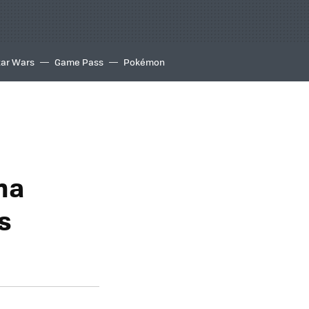
tar Wars
Game Pass
Pokémon
na
s