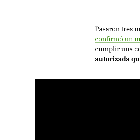
Pasaron tres m
confirmó un n
cumplir una c
autorizada que