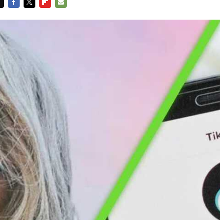
FACEBOOK
TWITTER
FLIPBOARD
E-
MAIL