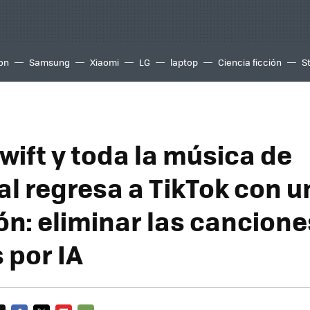
ion
Samsung
Xiaomi
LG
laptop
Ciencia ficción
S
wift y toda la música de
al regresa a TikTok con u
ón: eliminar las cancione
 por IA