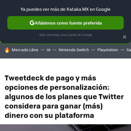
Ya puedes ver más de Xataka MX en Google
SELECCIÓN
GAMING
HOME
AUTO
TERRITORIO SAM
Añádenos como fuente preferida
Solo necesitas una cuenta de Google
×
HOY SE HABLA DE
Mercado Libre
IA
Nintendo Switch
Playstation
S
Tweetdeck de pago y más
opciones de personalización:
algunos de los planes que Twitter
considera para ganar (más)
dinero con su plataforma