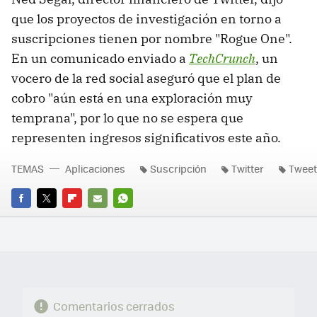
que los proyectos de investigación en torno a
suscripciones tienen por nombre "Rogue One".
En un comunicado enviado a
TechCrunch
, un
vocero de la red social aseguró que el plan de
cobro "aún está en una exploración muy
temprana", por lo que no se espera que
representen ingresos significativos este año.
TEMAS
Aplicaciones
Suscripción
Twitter
Twee
FACEBOOK
TWITTER
FLIPBOARD
E-
WHATSAPP
MAIL
Comentarios cerrados