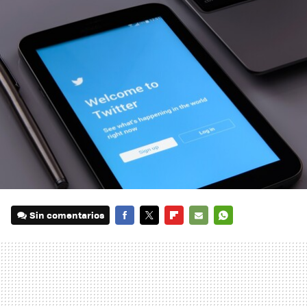
Sin comentarios
FACEBOOK
TWITTER
FLIPBOARD
E-
WHATSAPP
MAIL