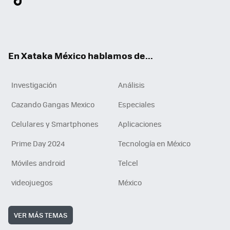
ter
ebo
tub
agr
gra
boa
edI
Tikt
ok
e
am
m
rd
n
ok
En Xataka México hablamos de...
Investigación
Análisis
Cazando Gangas Mexico
Especiales
Celulares y Smartphones
Aplicaciones
Prime Day 2024
Tecnología en México
Móviles android
Telcel
videojuegos
México
VER MÁS TEMAS