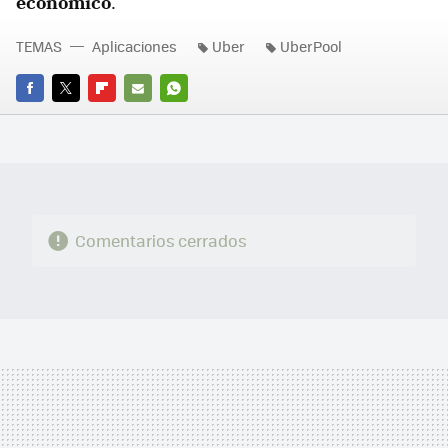
económico
.
TEMAS
Aplicaciones
Uber
UberPool
FACEBOOK
TWITTER
FLIPBOARD
E-
WHATSAPP
MAIL
Comentarios cerrados