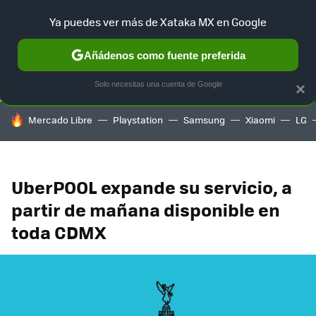
Ya puedes ver más de Xataka MX en Google
SELECCIÓN
GAMING
HOME
AUTO
TERRITORIO SAM
Añádenos como fuente preferida
Solo necesitas una cuenta de Google
×
HOY SE HABLA DE
Mercado Libre
Playstation
Samsung
Xiaomi
LG
UberPOOL expande su servicio, a
partir de mañana disponible en
toda CDMX