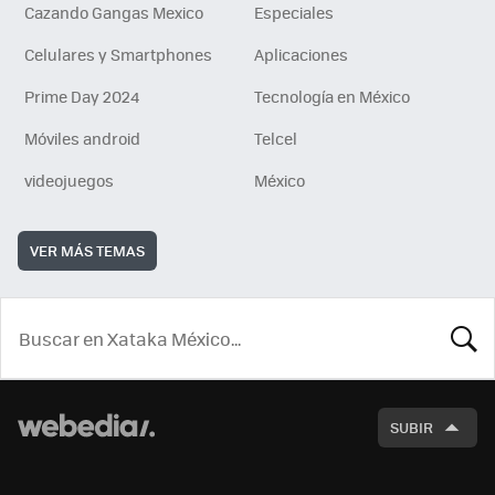
Cazando Gangas Mexico
Especiales
Celulares y Smartphones
Aplicaciones
Prime Day 2024
Tecnología en México
Móviles android
Telcel
videojuegos
México
VER MÁS TEMAS
BUSCA
SUBIR