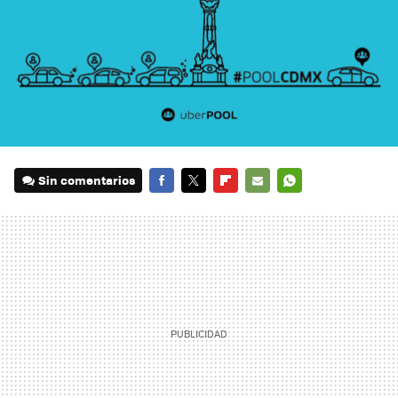
Sin comentarios
FACEBOOK
TWITTER
FLIPBOARD
E-
WHATSAPP
MAIL