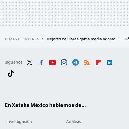
TEMAS DE INTERÉS
Mejores celulares gama media agosto
Có
Síguenos
Twit
Fac
You
Inst
Tele
RSS
Flip
Link
ter
ebo
tub
agr
gra
boa
edI
Tikt
ok
e
am
m
rd
n
ok
En Xataka México hablamos de...
Investigación
Análisis